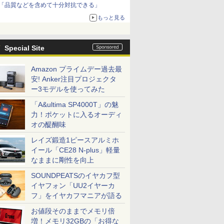
「品質などを含めて十分対抗できる」
もっと見る
Special Site
Amazon プライムデー過去最
安! Anker注目プロジェクタ
ー3モデルを使ってみた
「A&ultima SP4000T」の魅
力！ポケットに入るオーディ
オの醍醐味
レイズ鍛造1ピースアルミホ
イール「CE28 N-plus」軽量
なままに剛性を向上
SOUNDPEATSのイヤカフ型
イヤフォン「UU2イヤーカ
フ」をイヤカフマニアが語る
お値段そのままでメモリ倍
増！メモリ32GBの「お得な