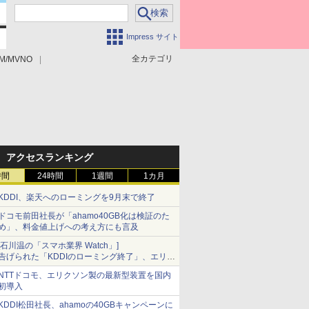
Impress サイト
全カテゴリ
M/MVNO
アクセスランキング
時間
24時間
1週間
1カ月
KDDI、楽天へのローミングを9月末で終了
ドコモ前田社長が「ahamo40GB化は検証のた
め」、料金値上げへの考え方にも言及
[石川温の「スマホ業界 Watch」]
告げられた「KDDIのローミング終了」、エリア
マップの落とし穴と楽天モバイルの課題
NTTドコモ、エリクソン製の最新型装置を国内
初導入
KDDI松田社長、ahamoの40GBキャンペーンに