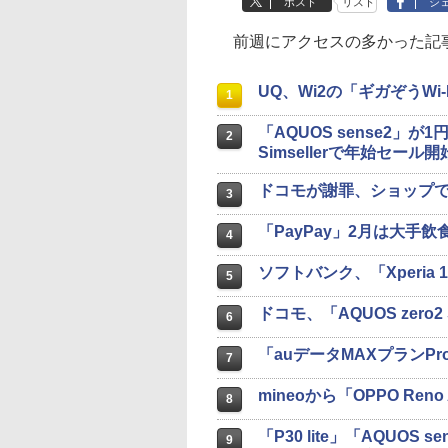
ポスト
リスト
シ
前週にアクセスの多かった記事
UQ、Wi2の「ギガぞうWi
1
「AQUOS sense2」が1
2
Simsellerで年始セール開
ドコモが謝罪、ショップ
3
「PayPay」2月は大手飲
4
ソフトバンク、「Xperia 1」
5
ドコモ、「AQUOS zero
6
「auデータMAXプランP
7
mineoから「OPPO Ren
8
「P30 lite」「AQUO
9