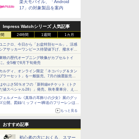
楽天モバイル、「Android
17」の対象製品を案内
Impress Watchシリーズ 人気記事
時間
24時間
1週間
1カ月
ユニクロ、今日から「お盆特別セール」。涼感
シアサッカーワンピース待望値下げ、撥水ギア
ショーツは1990円に
東映の歴代オープニング映像がカプセルトイ
に。全5種で8月下旬発売
カルディ、オンライン限定「ネコバッグ＆タン
ブラーセット」を一般販売。7月の抽選販売の
当選無効分
はやぶさ50％オフの「新幹線eチケット（トク
だ値スペシャル28）」発売。秋冬乗車分、えき
ねっと限定
フェルメール《真珠の耳飾りの少女》展のグッ
ズ公開。図録/ミッフィー/葬送のフリーレンほ
か、注目ブランドコラボが実現
もっと見る
おすすめ記事
初心者の方におくる、スマー