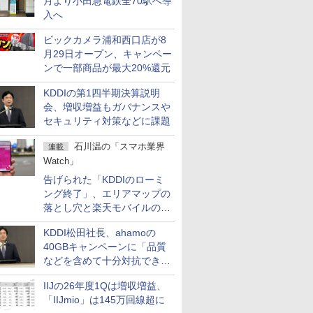
月より小田急電鉄全70駅へ導
入へ
ビックカメラ浦和西口店が8
月29日オープン、キャンペー
ンで一部商品が最大20%還元
KDDIの第1四半期決算説明
会、増収増益もガバナンスや
セキュリティ対策などに課題
石川温の「スマホ業界
連載
Watch」
告げられた「KDDIのローミ
ング終了」、エリアマップの
落とし穴と楽天モバイルの課
題
KDDI松田社長、ahamoの
40GBキャンペーンに「品質
などを含めて十分対抗でき
る」
IIJの26年度1Qは増収増益、
「IIJmio」は145万回線超に