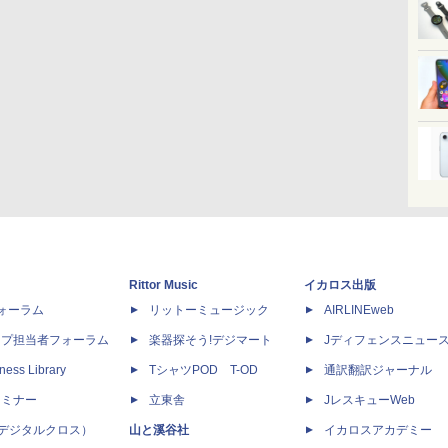
Rittor Music
イカロス出版
dフォーラム
リットーミュージック
AIRLINEweb
ップ担当者フォーラム
楽器探そう!デジマート
Jディフェンスニュー
ness Library
TシャツPOD T-OD
通訳翻訳ジャーナル
セミナー
立東舎
JレスキューWeb
 X（デジタルクロス）
山と溪谷社
イカロスアカデミー