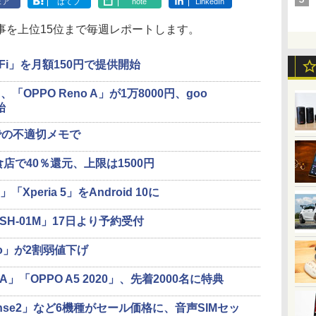
ェア
はてブ
note
LinkedIn
を上位15位まで毎週レポートします。
-Fi」を月額150円で提供開始
円、「OPPO Reno A」が1万8000円、goo
始
での不適切メモで
食店で40％還元、上限は1500円
「Xperia 5」をAndroid 10に
2 SH-01M」17日より予約受付
ro」が2割弱値下げ
o A」「OPPO A5 2020」、先着2000名に特典
S sense2」など6機種がセール価格に、音声SIMセッ