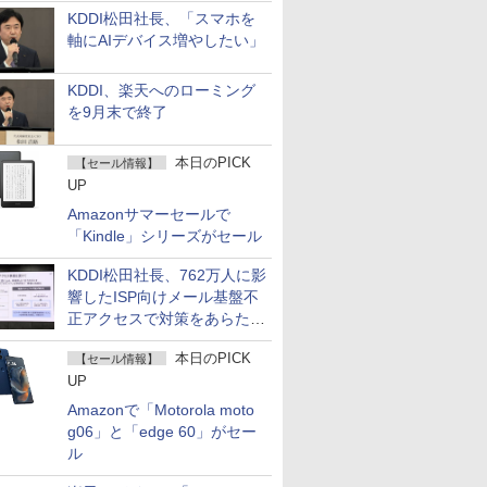
KDDI松田社長、「スマホを
軸にAIデバイス増やしたい」
KDDI、楽天へのローミング
を9月末で終了
本日のPICK
【セール情報】
UP
Amazonサマーセールで
「Kindle」シリーズがセール
KDDI松田社長、762万人に影
響したISP向けメール基盤不
正アクセスで対策をあらため
て説明
本日のPICK
【セール情報】
UP
Amazonで「Motorola moto
g06」と「edge 60」がセー
ル