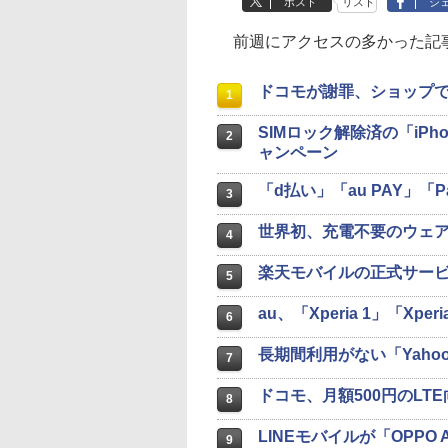
ポスト
リスト
シ
前週にアクセスの多かった記事
ドコモが謝罪、ショップ
1
SIMロック解除済の「iPh
2
ャンペーン
「d払い」「au PAY」「
3
世界初、充電不要のウェア
4
楽天モバイルの正式サービ
5
au、「Xperia 1」「Xperi
6
長期間利用がない「Yahoo!
7
ドコモ、月額500円のLT
8
LINEモバイルが「OPPO 
9