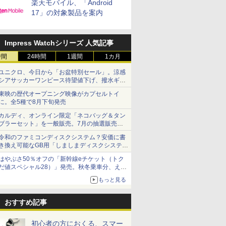
楽天モバイル、「Android
17」の対象製品を案内
Impress Watchシリーズ 人気記事
時間
24時間
1週間
1カ月
ユニクロ、今日から「お盆特別セール」。涼感
シアサッカーワンピース待望値下げ、撥水ギア
ショーツは1990円に
東映の歴代オープニング映像がカプセルトイ
に。全5種で8月下旬発売
カルディ、オンライン限定「ネコバッグ＆タン
ブラーセット」を一般販売。7月の抽選販売の
当選無効分
令和のファミコンディスクシステム？安価に書
き換え可能なGB用「しましまディスクシステ
ム」
はやぶさ50％オフの「新幹線eチケット（トク
だ値スペシャル28）」発売。秋冬乗車分、えき
ねっと限定
もっと見る
おすすめ記事
初心者の方におくる、スマー