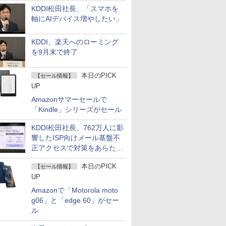
KDDI松田社長、「スマホを
軸にAIデバイス増やしたい」
KDDI、楽天へのローミング
を9月末で終了
本日のPICK
【セール情報】
UP
Amazonサマーセールで
「Kindle」シリーズがセール
KDDI松田社長、762万人に影
響したISP向けメール基盤不
正アクセスで対策をあらため
て説明
本日のPICK
【セール情報】
UP
Amazonで「Motorola moto
g06」と「edge 60」がセー
ル