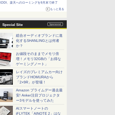
KDDI、楽天へのローミングを9月末で終了
もっと見る
Special Site
総合オーディオブランドに進
化するSHANLINGとは何者
か？
お値段そのままでメモリ倍
増！メモリ32GBの「お得な
ゲーミングノート」
レイズのプレミアムカー向け
ブランドHOMURAから
「2×9R」が登場！
Amazon プライムデー過去最
安! Anker注目プロジェクタ
ー3モデルを使ってみた
AIスマートノートの
iFLYTEK「AINOTE 2」はな