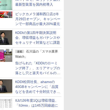
最新型装置を国内初導入
ビックカメラ浦和西口店が8
月29日オープン、キャンペー
ンで一部商品が最大20%還元
KDDIの第1四半期決算説明
会、増収増益もガバナンスや
セキュリティ対策などに課題
石川温の「スマホ業界
連載
Watch」
告げられた「KDDIのローミ
ング終了」、エリアマップの
落とし穴と楽天モバイルの課
題
KDDI松田社長、ahamoの
40GBキャンペーンに「品質
などを含めて十分対抗でき
る」
IIJの26年度1Qは増収増益、
「IIJmio」は145万回線超に