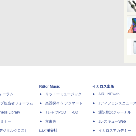
Rittor Music
イカロス出版
dフォーラム
リットーミュージック
AIRLINEweb
ップ担当者フォーラム
楽器探そう!デジマート
Jディフェンスニュー
ness Library
TシャツPOD T-OD
通訳翻訳ジャーナル
セミナー
立東舎
JレスキューWeb
 X（デジタルクロス）
山と溪谷社
イカロスアカデミー