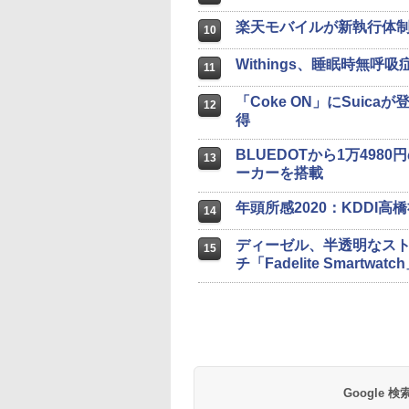
楽天モバイルが新執行体制
10
Withings、睡眠時無
11
「Coke ON」にSui
12
得
BLUEDOTから1万498
13
ーカーを搭載
年頭所感2020：KDDI高
14
ディーゼル、半透明なスト
15
チ「Fadelite Smartwatc
Google