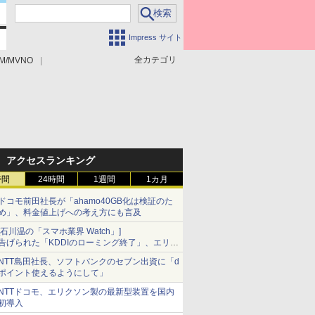
Impress サイト
全カテゴリ
M/MVNO
アクセスランキング
時間
24時間
1週間
1カ月
ドコモ前田社長が「ahamo40GB化は検証のた
め」、料金値上げへの考え方にも言及
[石川温の「スマホ業界 Watch」]
告げられた「KDDIのローミング終了」、エリア
マップの落とし穴と楽天モバイルの課題
NTT島田社長、ソフトバンクのセブン出資に「d
ポイント使えるようにして」
NTTドコモ、エリクソン製の最新型装置を国内
初導入