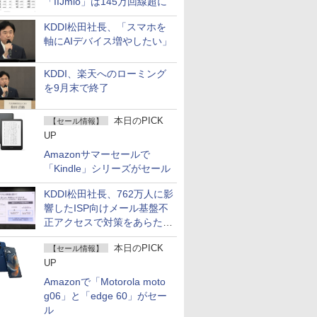
「IIJmio」は145万回線超に
KDDI松田社長、「スマホを
軸にAIデバイス増やしたい」
KDDI、楽天へのローミング
を9月末で終了
本日のPICK
【セール情報】
UP
Amazonサマーセールで
「Kindle」シリーズがセール
KDDI松田社長、762万人に影
響したISP向けメール基盤不
正アクセスで対策をあらため
て説明
本日のPICK
【セール情報】
UP
Amazonで「Motorola moto
g06」と「edge 60」がセー
ル