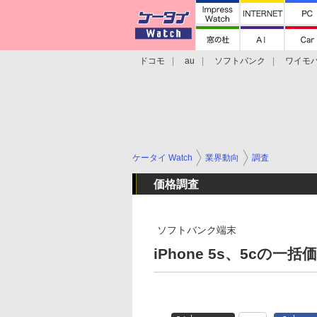
ドコモ
au
ソフトバンク
ワイモ
格安スマホ/SIMフリースマホ
周辺機器/
ケータイ Watch
業界動向
調査
価格調査
ソフトバンク端末
iPhone 5s、5cの一