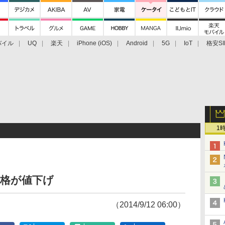
バイル
UQ
楽天
iPhone (iOS)
Android
5G
IoT
格安SI
アクセサリー
業界動向
法人向け
最新技術/その他
1
括価格が値下げ
（2014/9/12 06:00）