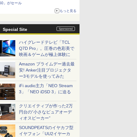
60」がセール
もっと見る
Special Site
ハイグレードテレビ「TCL
Q7D Pro」。圧巻の色彩美で
映画＆ゲームが極上体験に
Amazon プライムデー過去最
安! Anker注目プロジェクタ
ー3モデルを使ってみた
iFi audio主力「NEO Stream
3」「NEO iDSD 3」に迫る
クリエイティブが作った2万
円台の“小さなピュアオーデ
ィオスピーカー”
SOUNDPEATSのイヤカフ型
イヤフォン「UU2イヤーカ