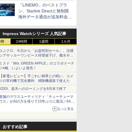
「LINEMO」のベストプラ
ン、Starlink Directと無制限
海外データ通信が追加料金な
しに
Impress Watchシリーズ 人気記事
時間
24時間
1週間
1カ月
ユニクロ、今日から「お盆特別セール」。涼感
シアサッカーワンピース待望値下げ、撥水ギア
ショーツは1990円に
ミスド「Mrs. GREEN APPLE」のコラボドーナ
ツ4種、いよいよ発売！
【家電レビュー】手ごわい雑草との戦い、コメ
リの草刈機で完全勝利 掃除機感覚で使えた
KDDI、楽天へのローミングを9月末で終了
老舗のマウスユーティリティ「チューチューマ
ウス」がAIの力を借りて15年ぶりに復活／64bit
化、Windows 10/11、「Chrome」も走り回
もっと見る
る。復活記念で2026年末まで500円
おすすめ記事