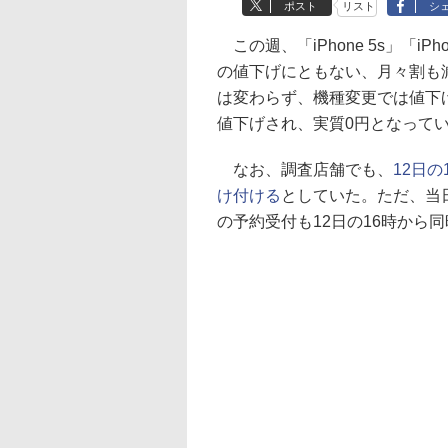
ポスト
リスト
シ
この週、「iPhone 5s」「i
の値下げにともない、月々割も減額
は変わらず、機種変更では値下げ。
値下げされ、実質0円となって
なお、調査店舗でも、
12日の1
け付ける
としていた。ただ、当
の予約受付も12日の16時から