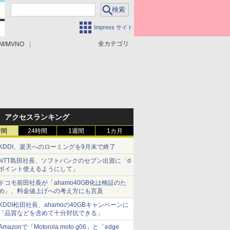
Impress サイト
全カテゴリ
M/MVNO
アクセスランキング
時間
24時間
1週間
1カ月
KDDI、楽天へのローミングを9月末で終了
NTT島田社長、ソフトバンクのセブン出資に「d
ポイント使えるようにして」
ドコモ前田社長が「ahamo40GB化は検証のた
め」、料金値上げへの考え方にも言及
KDDI松田社長、ahamoの40GBキャンペーンに
「品質などを含めて十分対抗できる」
Amazonで「Motorola moto g06」と「edge