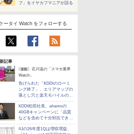
フ」をイヤカフマニアが語る
ケータイ Watch をフォローする
新記事
石川温の「スマホ業界
連載
Watch」
告げられた「KDDIのローミ
ング終了」、エリアマップの
落とし穴と楽天モバイルの課
題
KDDI松田社長、ahamoの
40GBキャンペーンに「品質
などを含めて十分対抗でき
る」
IIJの26年度1Qは増収増益、