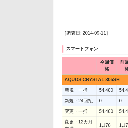
［調査日: 2014-09-11］
スマートフォン
今回価
前
格
AQUOS CRYSTAL 305SH
新規・一括
54,480
54,
新規・24回払
0
0
変更・一括
54,480
54,
変更・12カ月
1,170
1,1