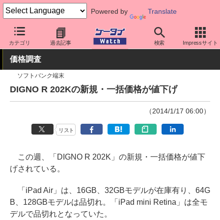
Powered by
Translate
ケータイ Watch
業界動向
調査
カテゴリ
過去記事
検索
Impressサイト
価格調査
ソフトバンク端末
DIGNO R 202Kの新規・一括価格が値下げ
（2014/1/17 06:00）
リスト
この週、「DIGNO R 202K」の新規・一括価格が値下
げされている。
「iPad Air」は、16GB、32GBモデルが在庫有り、64G
B、128GBモデルは品切れ。「iPad mini Retina」は全モ
デルで品切れとなっていた。