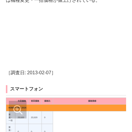
は機種変更・一括価格が値上げされている。
［調査日: 2013-02-07］
スマートフォン
今回価格
前回価格
価格比
価格推移
HONEY BEE 201K
新
規・
23,520
23,520
0
一括
新
規・
0
0
0