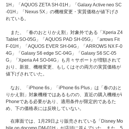
1H」「AQUOS ZETA SH-01H」「Galaxy Active neo SC
-01H」「Nexus 5X」の機種変更・実質価格が値下げさ
れている。
また、「春のおとりかえ割」対象外である「Xperia Z4
Tablet SO-05G」「AQUOS PAD SH-05G」「arrows Fit
F-01H」「AQUOS EVER SH-04G」「ARROWS NX F-0
4G」「Galaxy S6 edge SC-04G」「Galaxy S6 SC-05
G」「Xperia A4 SO-04G」も月々サポートが増額されて
おり、新規、機種変更、もしくはその両方の実質価格が
値下げされていた。
なお、「iPhone 6s」「iPhone 6s Plus」は「春のおと
りかえ割」対象機種ではあるものの、直近の購入機種がi
Phoneである必要があり、適用条件が限定的であるた
め、下の価格表には反映していない。
在庫面では、1月29日より販売されている「Disney Mo
bile on docomo DM-01H」が店頭に並んでいた。また、5