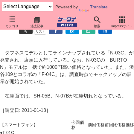
Powered by
Translate
ドコモ端末価格調査： タフネスモデルN-03C発売
カテゴリ
過去記事
検索
Impressサイト
リスト
タフネスモデルとしてラインナップされている「N-03C」が
発売され、店頭に入荷している。なお、N-03Cの「BURTO
N」モデルは一括で約1000円高い価格となっていた。また、渋
谷109とコラボの「F-04C」は、調査時点でモックアップの展
示が開始されていた。
在庫面では、SH-05B、N-07Bが在庫切れとなっている。
［調査日: 2011-01-13］
今回価
【スマートフォン】
前回価格
前回比
価格推移
格
●T-01C