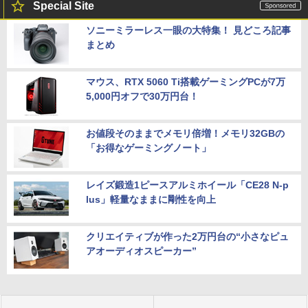
Special Site
ソニーミラーレス一眼の大特集！ 見どころ記事
まとめ
マウス、RTX 5060 Ti搭載ゲーミングPCが7万
5,000円オフで30万円台！
お値段そのままでメモリ倍増！メモリ32GBの
「お得なゲーミングノート」
レイズ鍛造1ピースアルミホイール「CE28 N-p
lus」軽量なままに剛性を向上
クリエイティブが作った2万円台の“小さなピュ
アオーディオスピーカー”