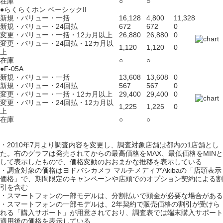
在庫
○
○
●らくらくホン ベーシックII
新規・バリュー・一括
16,128
4,800
11,328
新規・バリュー・24回払
672
672
0
変更・バリュー・一括・12カ月以上
26,880
26,880
0
変更・バリュー・24回払・12カ月以
1,120
1,120
0
上
在庫
○
○
●F-05A
新規・バリュー・一括
13,608
13,608
0
新規・バリュー・24回払
567
567
0
変更・バリュー・一括・12カ月以上
29,400
29,400
0
変更・バリュー・24回払・12カ月以
1,225
1,225
0
上
在庫
○
○
・2010年7月より調査内容を変更し、調査対象店舗は都内の1店舗とし
た。右のグラフは発売されてからの最高価格をMAX、最低価格をMINと
して表示したもので、価格変動のおおまかな推移を表示している
・調査対象の価格はヨドバシカメラ マルチメディアAkibaの「店頭表示
価格」で、期間限定のキャンペーンや店頭でのオプション契約による割
引を含む
・スマートフォンの一部モデルは、分割払いで頭金が必要な場合がある
・スマートフォンの一部モデルは、2年契約で販売価格の割引が受けら
れる「購入サポート」が用意されており、調査表では端末購入サポート
適用後の価格を表示している