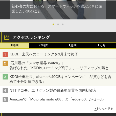
初心者の方におくる、スマートウォッチを選ぶときに確
認したい10のこと
●
●
●
アクセスランキング
1時間
24時間
1週間
1カ月
KDDI、楽天へのローミングを9月末で終了
[石川温の「スマホ業界 Watch」]
告げられた「KDDIのローミング終了」、エリアマップの落とし
穴と楽天モバイルの課題
KDDI松田社長、ahamoの40GBキャンペーンに「品質などを含
めて十分対抗できる」
NTTドコモ、エリクソン製の最新型装置を国内初導入
Amazonで「Motorola moto g06」と「edge 60」がセール
もっと見る