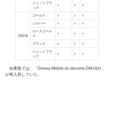
ジェットブラ
×
×
×
ック
ゴールド
○
○
○
シルバー
○
○
○
ローズゴール
○
○
○
256GB
ド
ブラック
×
○
○
ジェットブラ
×
×
×
ック
在庫面では、「Disney Mobile on docomo DM-01H」
が再入荷していた。