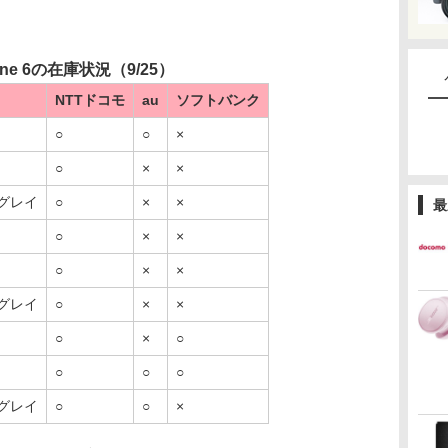
one 6の在庫状況（9/25）
NTTドコモ
au
ソフトバンク
○
○
×
○
×
×
グレイ
○
×
×
最
○
×
×
○
×
×
グレイ
○
×
×
○
×
○
○
○
○
グレイ
○
○
×