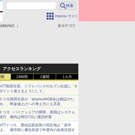
Impress サイト
全カテゴリ
M/MVNO
アクセスランキング
時間
24時間
1週間
1カ月
NTT島田社長、ソフトバンクのセブン出資に「d
ポイント使えるようにして」
ドコモ前田社長が「ahamo40GB化は検証のた
め」、料金値上げへの考え方にも言及
ドコモ・バイクシェアの障害、原因はシステム
移行 都内は明日7日に復旧作業
NTTドコモ、通信品質改善の現在地は「道半
ば」 都市部に優先投資で年度内の改善目指す