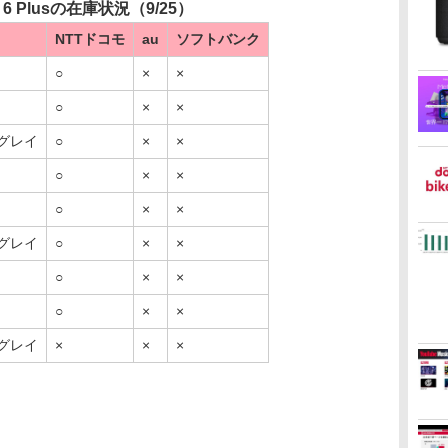
e 6 Plusの在庫状況（9/25）
NTTドコモ
au
ソフトバンク
○
×
×
○
×
×
グレイ
○
×
×
○
×
×
○
×
×
グレイ
○
×
×
○
×
×
○
×
×
グレイ
×
×
×