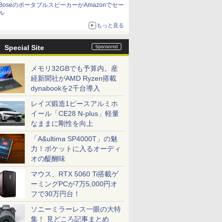
BoseのポータブルスピーカーがAmazonでセー
ル
もっと見る
Special Site
メモリ32GBでも予算内。産
経新聞社がAMD Ryzen搭載
dynabookを2千台導入
レイズ鍛造1ピースアルミホ
イール「CE28 N-plus」軽量
なままに剛性を向上
「A&ultima SP4000T」の魅
力！ポケットに入るオーディ
オの醍醐味
マウス、RTX 5060 Ti搭載ゲ
ーミングPCが7万5,000円オ
フで30万円台！
ソニーミラーレス一眼の大特
集！ 見どころ記事まとめ