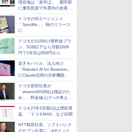
現在地は「道半ば」 都市部
に優先投資で年度内の改善目
指す
ドコモのAIエージェント
「SyncMe」、秋のリリース
に
ドコモがU15向け新料金プラ
ン、5GB以下なら月額2508
円で1年目は858円から
楽天モバイル、法人向け
「Rakuten AI for Business」
にClaude活用の分析機能な
どを追加
ドコモ前田社長が
「ahamo40GB化は検証のた
め」、料金値上げへの考え方
にも言及
ドコモ27年3月期1Qは増収増
益、「ドコモMAX」など好調
NTT島田社長、ソフトバンク
のセブン出資に「dポイント