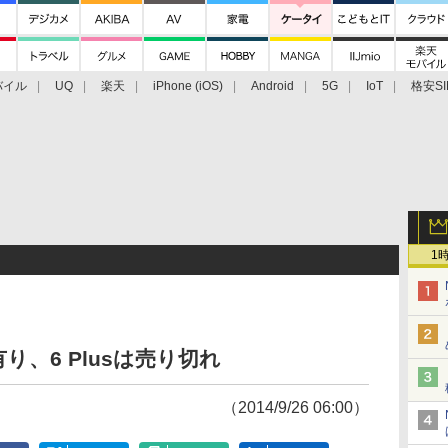
バイル
UQ
楽天
iPhone (iOS)
Android
5G
IoT
格安SI
アクセサリー
業界動向
法人向け
最新技術/その他
1
有り、6 Plusは売り切れ
（2014/9/26 06:00）