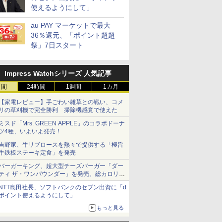
使えるようにして」
au PAY マーケットで最大
36％還元、「ポイント超超
祭」7日スタート
Impress Watchシリーズ 人気記事
時間
24時間
1週間
1カ月
【家電レビュー】手ごわい雑草との戦い、コメ
リの草刈機で完全勝利 掃除機感覚で使えた
ミスド「Mrs. GREEN APPLE」のコラボドーナ
ツ4種、いよいよ発売！
吉野家、牛リブロースを熱々で提供する「極旨
牛鉄板ステーキ定食」を発売
バーガーキング、超大型チーズバーガー「ダー
ティ ザ・ワンパウンダー」を発売。総カロリー
約1656kcal、総重量約527g！
NTT島田社長、ソフトバンクのセブン出資に「d
ポイント使えるようにして」
もっと見る