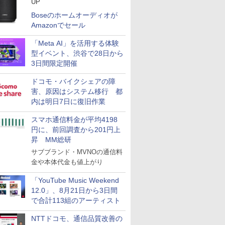
UP
Boseのホームオーディオが
Amazonでセール
「Meta AI」を活用する体験
型イベント、渋谷で28日から
3日間限定開催
ドコモ・バイクシェアの障
害、原因はシステム移行 都
内は明日7日に復旧作業
スマホ通信料金が平均4198
円に、前回調査から201円上
昇 MM総研
サブブランド・MVNOの通信料
金や本体代金も値上がり
「YouTube Music Weekend
12.0」、8月21日から3日間
で合計113組のアーティスト
NTTドコモ、通信品質改善の