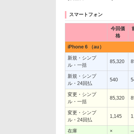
スマートフォン
今回価
格
iPhone 6 （au）
新規・シンプ
85,320
8
ル・一括
新規・シンプ
540
5
ル・24回払
変更・シンプ
85,320
8
ル・一括
変更・シンプ
1,145
1
ル・24回払
在庫
×