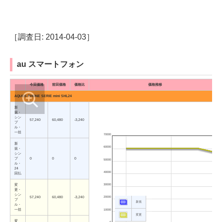
［調査日: 2014-04-03］
au スマートフォン
今回価格
前回価格
価格比
価格推移
AQUOS PHONE SERIE mini SHL24
新
規・
シン
57,240
60,480
-3,240
プ
ル・
一括
70000
新
60000
規・
シン
プ
0
0
0
50000
ル・
24
40000
回払
30000
変
更・
シン
20000
57,240
60,480
-3,240
プ
新規
ル・
一括
10000
変更
変
0