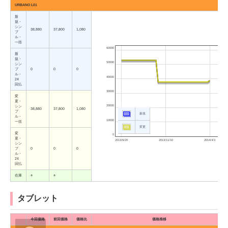
URBANO L01
新
規・
シン
38,880
37,800
1,080
プ
ル・
一括
60000
新
規・
50000
シン
プ
0
0
0
ル・
40000
24
回払
30000
変
更・
20000
シン
38,880
37,800
1,080
プ
新規
ル・
10000
一括
変更
変
0
更・
2013/6/20
2013/11/10
2014/4/3
シン
プ
0
0
0
ル・
24
回払
在庫
○
○
タブレット
今回価格
前回価格
価格比
価格推移