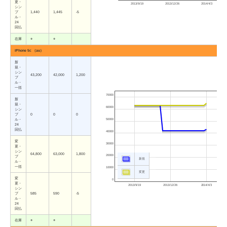
更・
2013/9/19
2013/12/26
2014/4/3
シン
プ
1,440
1,445
-5
ル・
24
回払
在庫
○
○
iPhone 5c （au）
新
規・
シン
43,200
42,000
1,200
プ
ル・
一括
70000
新
規・
60000
シン
プ
0
0
0
50000
ル・
24
回払
40000
変
30000
更・
シン
64,800
63,000
1,800
20000
プ
新規
ル・
一括
10000
変更
変
0
更・
2013/9/19
2013/12/26
2014/4/3
シン
プ
585
590
-5
ル・
24
回払
在庫
○
○