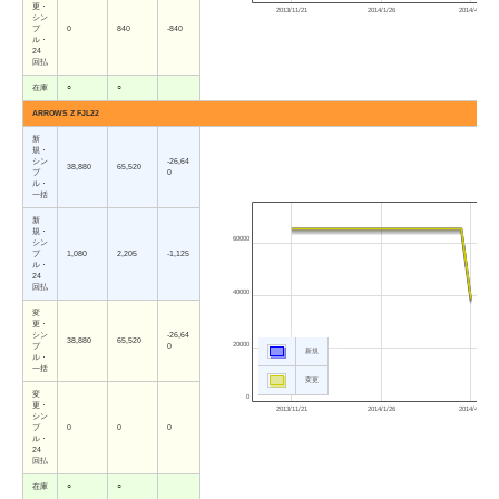
更・
2013/11/21
2014/1/26
2014/4/3
シン
プ
0
840
-840
ル・
24
回払
在庫
○
○
ARROWS Z FJL22
新
規・
シン
-26,64
38,880
65,520
プ
0
ル・
一括
新
規・
60000
シン
プ
1,080
2,205
-1,125
ル・
24
回払
40000
変
更・
シン
-26,64
38,880
65,520
20000
プ
0
新規
ル・
一括
変更
変
0
更・
2013/11/21
2014/1/26
2014/4/3
シン
プ
0
0
0
ル・
24
回払
在庫
○
○