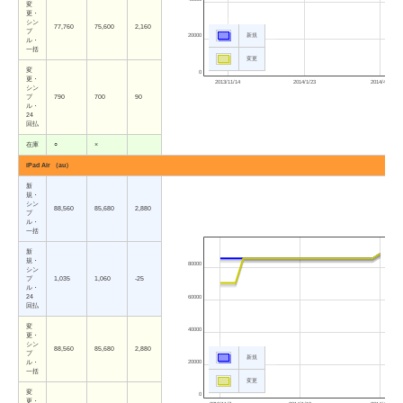
変
更・
シン
77,760
75,600
2,160
プ
20000
新規
ル・
一括
変更
変
0
更・
2013/11/14
2014/1/23
2014/4/3
シン
プ
790
700
90
ル・
24
回払
在庫
○
×
iPad Air （au）
新
規・
シン
88,560
85,680
2,880
プ
ル・
一括
新
規・
80000
シン
プ
1,035
1,060
-25
ル・
24
60000
回払
変
40000
更・
シン
88,560
85,680
2,880
プ
新規
20000
ル・
一括
変更
変
0
更・