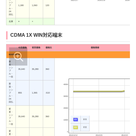
2013/11/7
2014/1/19
2014/4/3
シン
プ
1,180
1,060
120
ル・
24
回払
在庫
○
×
CDMA 1X WIN対応端末
今回価格
前回価格
価格比
価格推移
MARVERA
新
規・
シン
35,640
35,280
360
プ
ル・
一括
新
40000
規・
シン
プ
855
1,365
-510
ル・
30000
24
回払
20000
変
更・
シン
35,640
35,280
360
プ
新規
10000
ル・
一括
変更
変
0
更・
2013/12/12
2014/2/6
2014/4/3