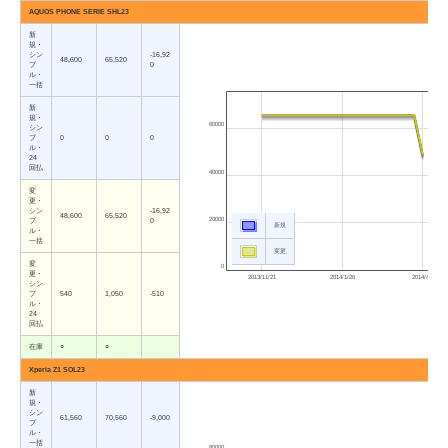
AQUOS PHONE SERIE SHL23
新
規・
シン
-16,92
48,600
65,520
プ
0
ル・
一括
新
規・
60000
シン
プ
0
0
0
ル・
24
回払
40000
変
更・
シン
-16,92
48,600
65,520
20000
プ
0
新規
ル・
一括
変更
変
0
更・
2013/11/21
2014/1/26
2014/4/3
シン
プ
540
1,050
-510
ル・
24
回払
在庫
○
○
Xperia Z1 SOL23
新
規・
シン
61,560
70,560
-9,000
プ
ル・
一括
80000