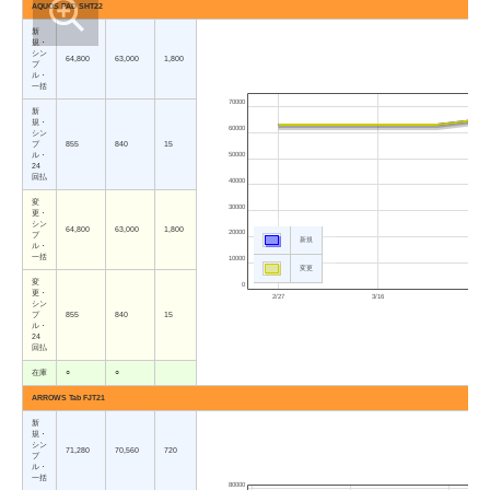
AQUOS PAD SHT22
新
規・
シン
64,800
63,000
1,800
プ
ル・
一括
70000
新
規・
60000
シン
プ
855
840
15
50000
ル・
24
回払
40000
変
30000
更・
シン
64,800
63,000
1,800
20000
プ
新規
ル・
一括
10000
変更
変
0
更・
2/27
3/16
4/3
シン
プ
855
840
15
ル・
24
回払
在庫
○
○
ARROWS Tab FJT21
新
規・
シン
71,280
70,560
720
プ
ル・
一括
80000