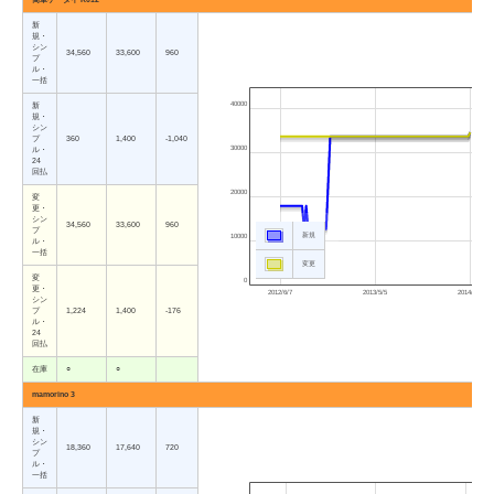
新
規・
シン
34,560
33,600
960
プ
ル・
一括
40000
新
規・
シン
プ
360
1,400
-1,040
30000
ル・
24
回払
20000
変
更・
シン
34,560
33,600
960
プ
新規
10000
ル・
一括
変更
変
0
更・
2012/6/7
2013/5/5
2014/4/3
シン
プ
1,224
1,400
-176
ル・
24
回払
在庫
○
○
mamorino 3
新
規・
シン
18,360
17,640
720
プ
ル・
一括