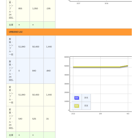
更・
2/27
3/16
4/3
シン
プ
855
1,050
-195
ル・
24
回払
在庫
○
○
URBANO L02
新
規・
シン
51,840
50,400
1,440
プ
ル・
一括
60000
新
規・
50000
シン
プ
0
840
-840
ル・
40000
24
回払
30000
変
更・
20000
シン
51,840
50,400
1,440
プ
新規
ル・
10000
一括
変更
変
0
更・
2/13
3/9
4/3
シン
プ
540
525
15
ル・
24
回払
在庫
○
○