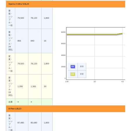
Xperia Z Ultra SOL24
新
規・
シン
79,920
78,120
1,800
プ
ル・
一括
新
80000
規・
シン
プ
855
840
15
60000
ル・
24
回払
40000
変
更・
シン
79,920
78,120
1,800
プ
新規
20000
ル・
一括
変更
変
0
更・
1/30
3/2
4/3
シン
プ
1,395
1,365
30
ル・
24
回払
在庫
○
○
G Flex LGL23
新
規・
シン
87,480
85,680
1,800
プ
ル・
一括