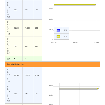
新
規・
シン
60000
プ
810
840
-30
ル・
24
回払
40000
変
更・
シン
71,280
70,560
720
プ
20000
新規
ル・
一括
変更
変
0
更・
2013/12/5
2014/2/2
2014/4/3
シン
プ
810
840
-30
ル・
24
回払
在庫
○
○
iPad mini Retina （au）
新
規・
シン
77,760
75,600
2,160
プ
ル・
一括
80000
新
規・
シン
プ
675
700
-25
60000
ル・
24
回払
40000