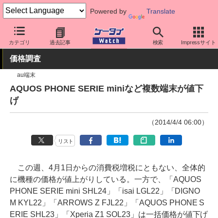
Powered by
Translate
ケータイ Watch
業界動向
調査
カテゴリ
過去記事
検索
Impressサイト
価格調査
au端末
AQUOS PHONE SERIE miniなど複数端末が値下
げ
（2014/4/4 06:00）
リスト
この週、4月1日からの消費税増税にともない、全体的
に機種の価格が値上がりしている。一方で、「AQUOS
PHONE SERIE mini SHL24」「isai LGL22」「DIGNO
M KYL22」「ARROWS Z FJL22」「AQUOS PHONE S
ERIE SHL23」「Xperia Z1 SOL23」は一括価格が値下げ