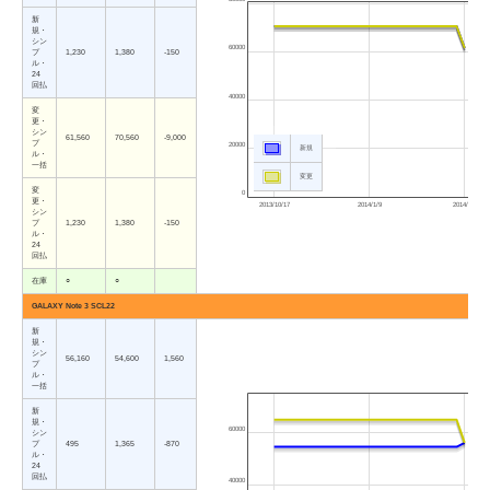
新
規・
シン
60000
プ
1,230
1,380
-150
ル・
24
回払
40000
変
更・
シン
61,560
70,560
-9,000
プ
20000
新規
ル・
一括
変更
変
0
更・
2013/10/17
2014/1/9
2014/4/3
シン
プ
1,230
1,380
-150
ル・
24
回払
在庫
○
○
GALAXY Note 3 SCL22
新
規・
シン
56,160
54,600
1,560
プ
ル・
一括
新
規・
60000
シン
プ
495
1,365
-870
ル・
24
回払
40000