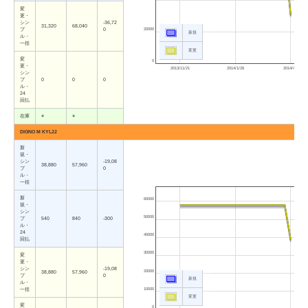
変
更・
シン
-36,72
31,320
68,040
20000
プ
0
新規
ル・
一括
変更
変
0
更・
2013/11/21
2014/1/26
2014/4/3
シン
プ
0
0
0
ル・
24
回払
在庫
○
○
DIGNO M KYL22
新
規・
シン
-19,08
38,880
57,960
プ
0
ル・
一括
新
60000
規・
シン
50000
プ
540
840
-300
ル・
24
40000
回払
30000
変
更・
シン
-19,08
20000
38,880
57,960
プ
0
新規
ル・
10000
一括
変更
変
0