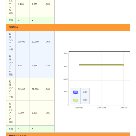
シン
プ
1,260
1,365
-105
ル・
24
回払
在庫
○
○
GRATINA
新
規・
シン
32,400
32,760
-360
プ
ル・
一括
40000
新
規・
シン
プ
630
1,365
-735
30000
ル・
24
回払
20000
変
更・
シン
32,400
32,760
-360
プ
10000
新規
ル・
一括
変更
変
0
更・
2013/9/12
2013/12/22
2014/4/3
シン
プ
1,080
1,365
-285
ル・
24
回払
在庫
○
○
簡単ケータイ K012