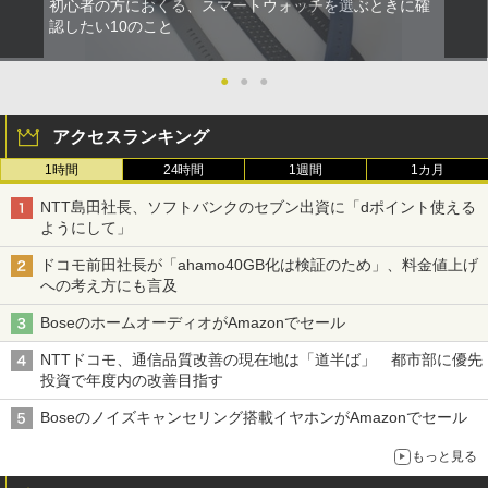
初心者の方におくる、スマートウォッチを選ぶときに確
認したい10のこと
●
●
●
アクセスランキング
1時間
24時間
1週間
1カ月
NTT島田社長、ソフトバンクのセブン出資に「dポイント使える
ようにして」
ドコモ前田社長が「ahamo40GB化は検証のため」、料金値上げ
への考え方にも言及
BoseのホームオーディオがAmazonでセール
NTTドコモ、通信品質改善の現在地は「道半ば」 都市部に優先
投資で年度内の改善目指す
Boseのノイズキャンセリング搭載イヤホンがAmazonでセール
もっと見る