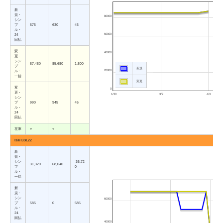
新
規・
80000
シン
プ
675
630
45
ル・
60000
24
回払
変
40000
更・
シン
87,480
85,680
1,800
プ
新規
20000
ル・
一括
変更
変
0
更・
1/30
3/2
4/3
シン
プ
990
945
45
ル・
24
回払
在庫
○
○
isai LGL22
新
規・
シン
-36,72
31,320
68,040
プ
0
ル・
一括
新
規・
シン
60000
プ
585
0
585
ル・
24
回払
40000