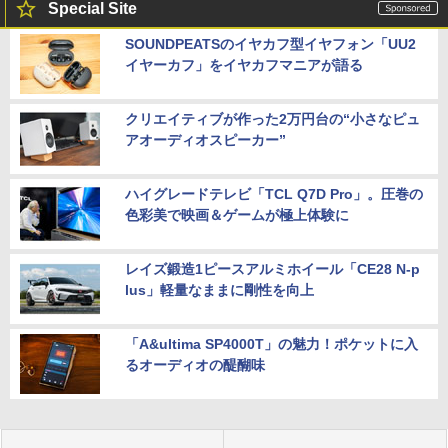
Special Site
SOUNDPEATSのイヤカフ型イヤフォン「UU2
イヤーカフ」をイヤカフマニアが語る
クリエイティブが作った2万円台の“小さなピュ
アオーディオスピーカー”
ハイグレードテレビ「TCL Q7D Pro」。圧巻の
色彩美で映画＆ゲームが極上体験に
レイズ鍛造1ピースアルミホイール「CE28 N-p
lus」軽量なままに剛性を向上
「A&ultima SP4000T」の魅力！ポケットに入
るオーディオの醍醐味