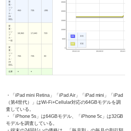
新
25000
規・
シン
プ
450
735
-285
20000
ル・
24
回払
15000
変
更・
10000
シン
18,360
17,640
720
プ
新規
ル・
5000
一括
変更
変
0
更・
2013/1/10
2013/8/22
2014/4/3
シン
プ
765
735
30
ル・
24
回払
在庫
○
○
・「iPad mini Retina」「iPad Air」「iPad mini」「iPad
（第4世代）」はWi-Fi+Cellular対応の64GBモデルを調
査している。
・「iPhone 5s」は64GBモデル、「iPhone 5c」は32GB
モデルを調査している。
・端末の24回払いの価格は、「毎月割」の毎月の割引額