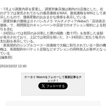
・7月より調査内容を変更し、調査対象店舗は都内の1店舗とした。右
のグラフは発売されてからの最高価格をMAX、最低価格をMINとして表
示したもので、価格変動のおおまかな推移を表示している
・調査対象の価格はヨドバシカメラ マルチメディアAkibaの「店頭表示
価格」で、期間限定のキャンペーンや店頭でのオプション契約による割
引を含む
・24回払いでは初回のみ分割した際の端数（数十円）を加算した金額
が表示されており、上記では初回を除いた、2～24回目に支払う毎月の
支払額を表示している。
・新規契約のシンプルコース一括価格で大幅に割引されている一部の機
種は、長期契約やパケット定額などオプションの同時加入が条件となっ
ている
(編集部)
2010/10/22 12:40
ケータイ Watchをフォローして最新記事をチ
ェック！