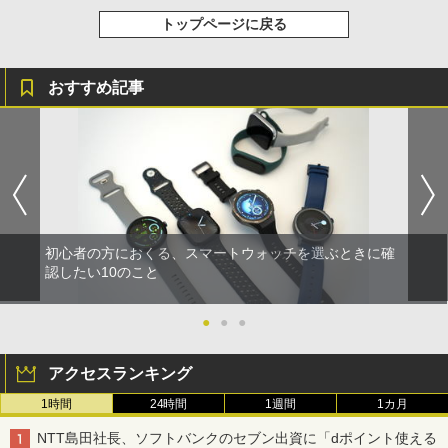
トップページに戻る
おすすめ記事
初心者の方におくる、スマートウォッチを選ぶときに確
認したい10のこと
●
●
●
アクセスランキング
1時間
24時間
1週間
1カ月
NTT島田社長、ソフトバンクのセブン出資に「dポイント使える