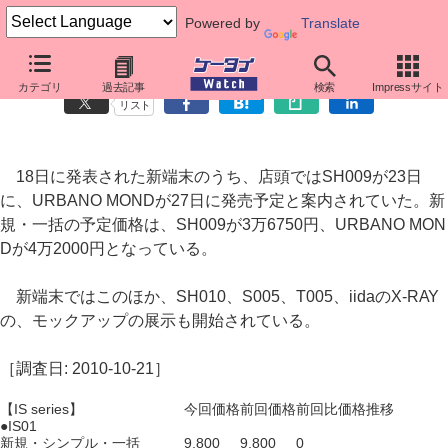
Powered by
Translate
au端末価格調査： SH009、URBANO MONDの価格と発売日を案内
カテゴリ
過去記事
検索
Impressサイト
リスト
18日に発表された新端末のうち、店頭ではSH009が23日
に、URBANO MONDが27日に発売予定と案内されていた。新
規・一括の予定価格は、SH009が3万6750円、URBANO MON
Dが4万2000円となっている。
新端末ではこのほか、SH010、S005、T005、iidaのX-RAY
の、モックアップの展示も開始されている。
［調査日: 2010-10-21］
【IS series】
今回価格
前回価格
前回比
価格推移
●IS01
新規・シンプル・一括
9,800
9,800
0