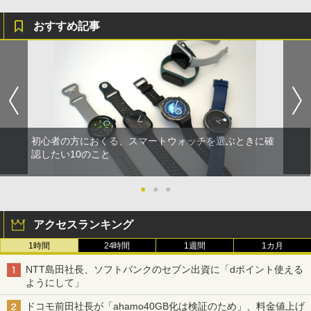
おすすめ記事
初心者の方におくる、スマートウォッチを選ぶときに確
認したい10のこと
●
●
●
アクセスランキング
1時間
24時間
1週間
1カ月
NTT島田社長、ソフトバンクのセブン出資に「dポイント使える
ようにして」
ドコモ前田社長が「ahamo40GB化は検証のため」、料金値上げ