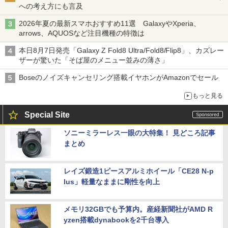
への考え方にも言及
2026年夏の最新スマホおすすめ11選 GalaxyやXperia、
arrows、AQUOSなど注目機種の特徴は
本日8月7日発売「Galaxy Z Fold8 Ultra/Fold8/Flip8」、カズレー
ザーが驚いた「そば屋のメニュー並みの薄さ」
Boseのノイズキャンセリング搭載イヤホンがAmazonでセール
もっと見る
Special Site
ソニーミラーレス一眼の大特集！ 見どころ記事
まとめ
レイズ鍛造1ピースアルミホイール「CE28 N-p
lus」軽量なままに剛性を向上
メモリ32GBでも予算内。産経新聞社がAMD R
yzen搭載dynabookを2千台導入