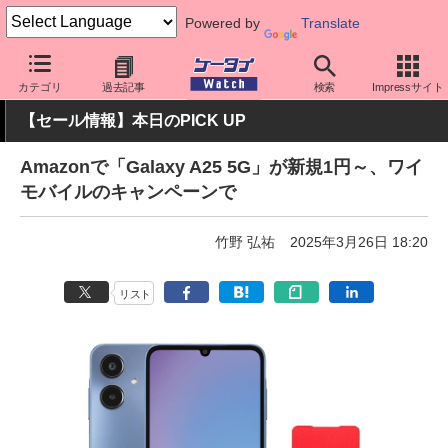
Powered by
Translate
ケータイ Watch
キャリア
ワイモバイル
スマホ・ケータイ
カテゴリ
過去記事
検索
Impressサイト
【セール情報】本日のPICK UP
Amazonで「Galaxy A25 5G」が新規1円～、ワイ
モバイルのキャンペーンで
竹野 弘祐
2025年3月26日 18:20
リスト