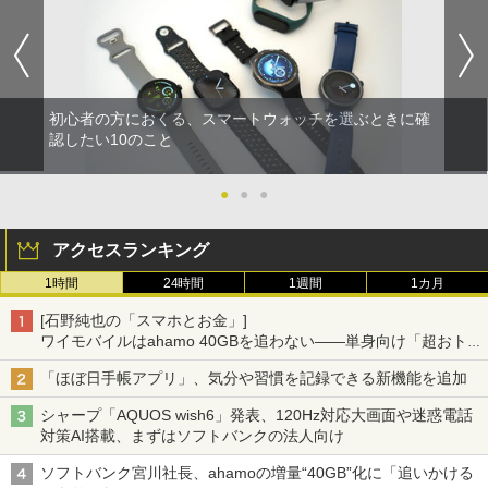
初心者の方におくる、スマートウォッチを選ぶときに確
認したい10のこと
●
●
●
アクセスランキング
1時間
24時間
1週間
1カ月
[石野純也の「スマホとお金」]
ワイモバイルはahamo 40GBを追わない――単身向け「超おトク
割」の安さと1年限定の注意点
「ほぼ日手帳アプリ」、気分や習慣を記録できる新機能を追加
シャープ「AQUOS wish6」発表、120Hz対応大画面や迷惑電話
対策AI搭載、まずはソフトバンクの法人向け
ソフトバンク宮川社長、ahamoの増量“40GB”化に「追いかける