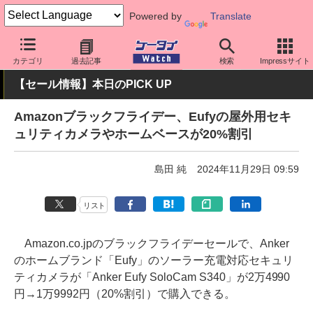
Powered by
Translate
ケータイ Watch
周辺機器/アクセサリー
その他
カテゴリ
過去記事
検索
Impressサイト
【セール情報】本日のPICK UP
Amazonブラックフライデー、Eufyの屋外用セキ
ュリティカメラやホームベースが20%割引
島田 純
2024年11月29日 09:59
リスト
Amazon.co.jpのブラックフライデーセールで、Anker
のホームブランド「Eufy」のソーラー充電対応セキュリ
ティカメラが「Anker Eufy SoloCam S340」が2万4990
円→1万9992円（20%割引）で購入できる。