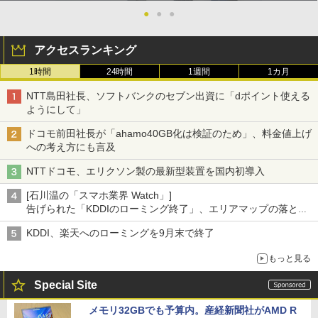
●
●
●
アクセスランキング
1時間
24時間
1週間
1カ月
NTT島田社長、ソフトバンクのセブン出資に「dポイント使える
ようにして」
ドコモ前田社長が「ahamo40GB化は検証のため」、料金値上げ
への考え方にも言及
NTTドコモ、エリクソン製の最新型装置を国内初導入
[石川温の「スマホ業界 Watch」]
告げられた「KDDIのローミング終了」、エリアマップの落とし
穴と楽天モバイルの課題
KDDI、楽天へのローミングを9月末で終了
もっと見る
Special Site
メモリ32GBでも予算内。産経新聞社がAMD R