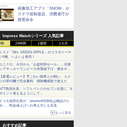
画像加工アプリ「SNOW」が
ステマ規制違反、消費者庁が
措置命令
Impress Watchシリーズ 人気記事
時間
24時間
1週間
1カ月
ミスド「Mrs. GREEN APPLE」のコラボドーナ
ツ4種、いよいよ発売！
ユニクロ、今日から「お盆特別セール」。涼感
シアサッカーワンピース待望値下げ、撥水ギア
ショーツは1990円に
【家電レビュー】手ごわい雑草との戦い、コメ
リの草刈機で完全勝利 掃除機感覚で使えた
NTT島田社長、ソフトバンクのセブン出資に「d
ポイント使えるようにして」
ドコモ前田社長が「ahamo40GB化は検証のた
め」、料金値上げへの考え方にも言及
もっと見る
おすすめ記事