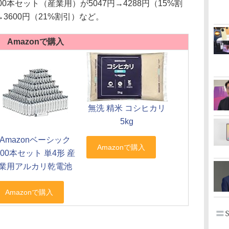
0本セット（産業用）が5047円→4288円（15%割
→3600円（21%割引）など。
Amazonで購入
無洗 精米 コシヒカリ
5kg
Amazonベーシック
300本セット 単4形 産
業用アルカリ乾電池