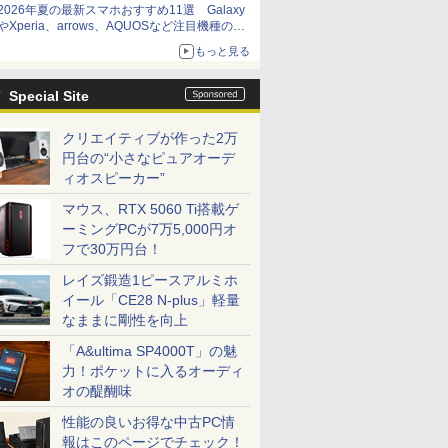
2026年夏の最新スマホおすすめ11選 Galaxy
やXperia、arrows、AQUOSなど注目機種の特
徴は
もっと見る
Special Site
クリエイティブが作った2万
円台の“小さなピュアオーデ
ィオスピーカー”
マウス、RTX 5060 Ti搭載ゲ
ーミングPCが7万5,000円オ
フで30万円台！
レイズ鍛造1ピースアルミホ
イール「CE28 N-plus」軽量
なままに剛性を向上
「A&ultima SP4000T」の魅
力！ポケットに入るオーディ
オの醍醐味
性能の良いお得な中古PC情
報はこのページでチェック！