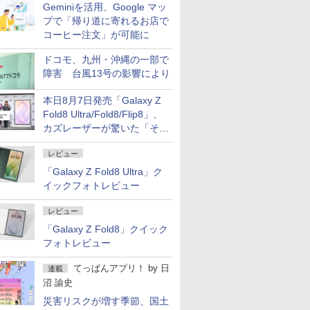
Geminiを活用、Google マッ
プで「帰り道に寄れるお店で
コーヒー注文」が可能に
ドコモ、九州・沖縄の一部で
障害 台風13号の影響により
本日8月7日発売「Galaxy Z
Fold8 Ultra/Fold8/Flip8」、
カズレーザーが驚いた「そば
屋のメニュー並みの薄さ」
レビュー
「Galaxy Z Fold8 Ultra」ク
イックフォトレビュー
レビュー
「Galaxy Z Fold8」クイック
フォトレビュー
てっぱんアプリ！
by
日
連載
沼 諭史
災害リスクが増す季節、国土