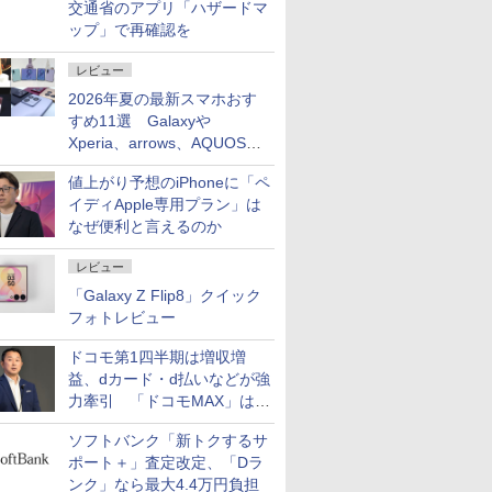
交通省のアプリ「ハザードマ
ップ」で再確認を
レビュー
2026年夏の最新スマホおす
すめ11選 Galaxyや
Xperia、arrows、AQUOSな
ど注目機種の特徴は
値上がり予想のiPhoneに「ペ
イディApple専用プラン」は
なぜ便利と言えるのか
レビュー
「Galaxy Z Flip8」クイック
フォトレビュー
ドコモ第1四半期は増収増
益、dカード・d払いなどが強
力牽引 「ドコモMAX」は
400万契約突破
ソフトバンク「新トクするサ
ポート＋」査定改定、「Dラ
ンク」なら最大4.4万円負担