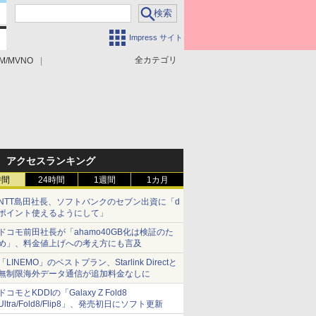
Impress サイト
全カテゴリ
M/MVNO
アクセスランキング
時間
24時間
1週間
1カ月
NTT島田社長、ソフトバンクのセブン出資に「d
ポイント使えるようにして」
ドコモ前田社長が「ahamo40GB化は検証のた
め」、料金値上げへの考え方にも言及
「LINEMO」のベストプラン、Starlink Directと
無制限海外データ通信が追加料金なしに
ドコモとKDDIの「Galaxy Z Fold8
Ultra/Fold8/Flip8」、発売初日にソフト更新