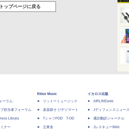
トップページに戻る
Rittor Music
イカロス出版
dフォーラム
リットーミュージック
AIRLINEweb
ップ担当者フォーラム
楽器探そう!デジマート
Jディフェンスニュー
ness Library
TシャツPOD T-OD
通訳翻訳ジャーナル
セミナー
立東舎
JレスキューWeb