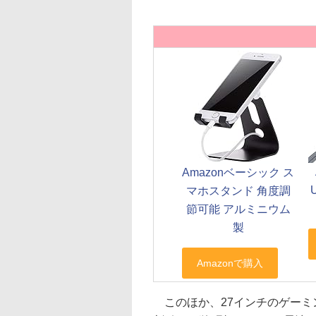
Amazonベーシック ス
マホスタンド 角度調
節可能 アルミニウム
製
このほか、27インチのゲーミング