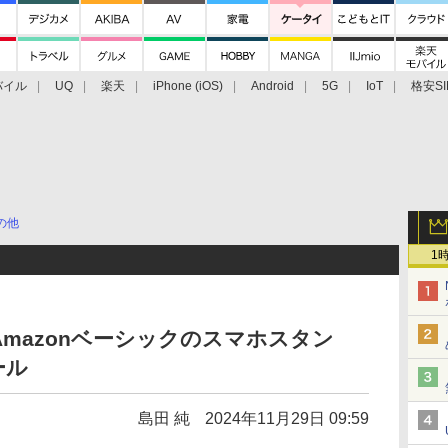
バイル
UQ
楽天
iPhone (iOS)
Android
5G
IoT
格安SI
アクセサリー
業界動向
法人向け
最新技術/その他
の他
1
mazonベーシックのスマホスタン
ール
島田 純
2024年11月29日 09:59