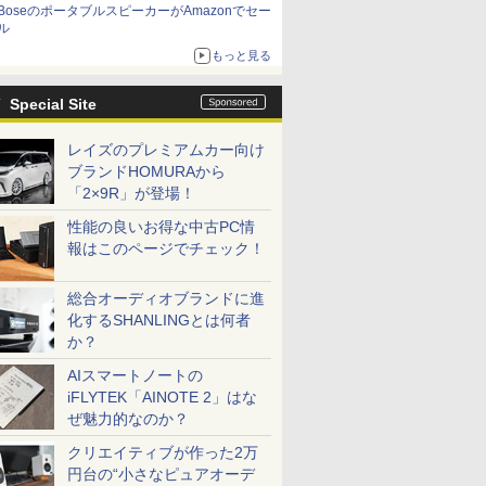
BoseのポータブルスピーカーがAmazonでセー
ル
もっと見る
Special Site
レイズのプレミアムカー向け
ブランドHOMURAから
「2×9R」が登場！
性能の良いお得な中古PC情
報はこのページでチェック！
総合オーディオブランドに進
化するSHANLINGとは何者
か？
AIスマートノートの
iFLYTEK「AINOTE 2」はな
ぜ魅力的なのか？
クリエイティブが作った2万
円台の“小さなピュアオーデ