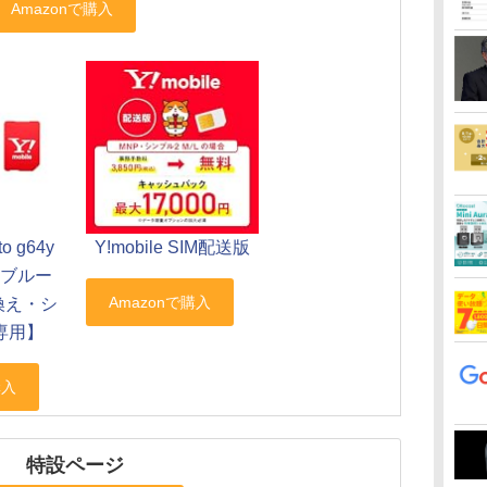
to g64y
Y!mobile SIM配送版
ーブルー
換え・シ
専用】
特設ページ