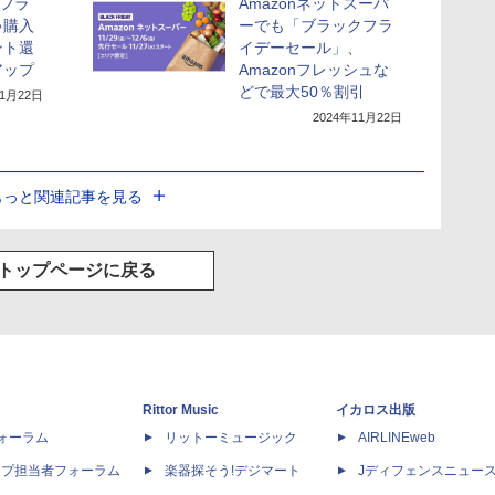
クフラ
Amazonネットスーパ
ゃ購入
ーでも「ブラックフラ
ント還
イデーセール」、
アップ
Amazonフレッシュな
どで最大50％割引
11月22日
2024年11月22日
もっと関連記事を見る
トップページに戻る
Rittor Music
イカロス出版
dフォーラム
リットーミュージック
AIRLINEweb
ップ担当者フォーラム
楽器探そう!デジマート
Jディフェンスニュー