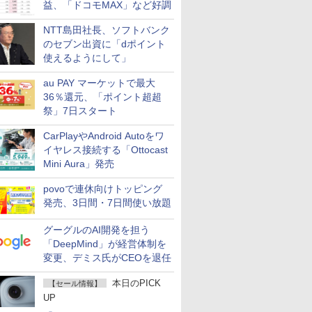
益、「ドコモMAX」など好調
NTT島田社長、ソフトバンク
のセブン出資に「dポイント
使えるようにして」
au PAY マーケットで最大
36％還元、「ポイント超超
祭」7日スタート
CarPlayやAndroid Autoをワ
イヤレス接続する「Ottocast
Mini Aura」発売
povoで連休向けトッピング
発売、3日間・7日間使い放題
グーグルのAI開発を担う
「DeepMind」が経営体制を
変更、デミス氏がCEOを退任
本日のPICK
【セール情報】
UP