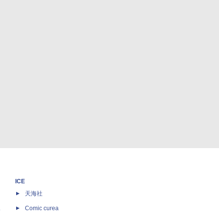
ICE
天海社
ス
Comic curea