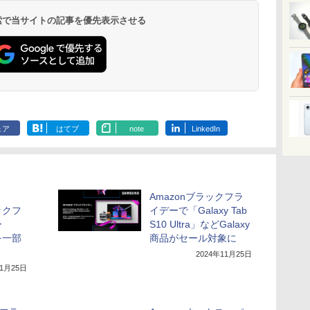
 検索で当サイトの記事を優先表示させる
ェア
はてブ
note
LinkedIn
Amazonブラックフラ
ックフ
イデーで「Galaxy Tab
ー
S10 Ultra」などGalaxy
を一部
商品がセール対象に
2024年11月25日
11月25日