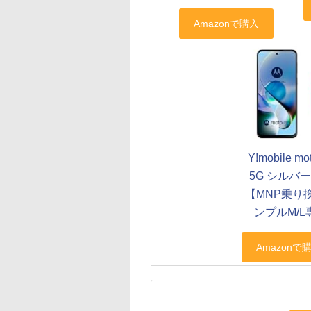
Y!mobile mo
5G シルバ
【MNP乗り
ンプルM/L