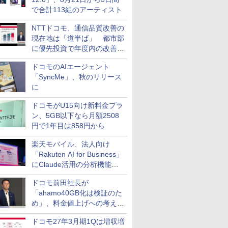
で合計113組のアーティスト
NTTドコモ、通信品質改善の
現在地は「道半ば」 都市部
に優先投資で年度内の改善目
指す
ドコモのAIエージェント
「SyncMe」、秋のリリース
に
ドコモがU15向け新料金プラ
ン、5GB以下なら月額2508
円で1年目は858円から
楽天モバイル、法人向け
「Rakuten AI for Business」
にClaude活用の分析機能な
どを追加
ドコモ前田社長が
「ahamo40GB化は検証のた
め」、料金値上げへの考え方
にも言及
ドコモ27年3月期1Qは増収増