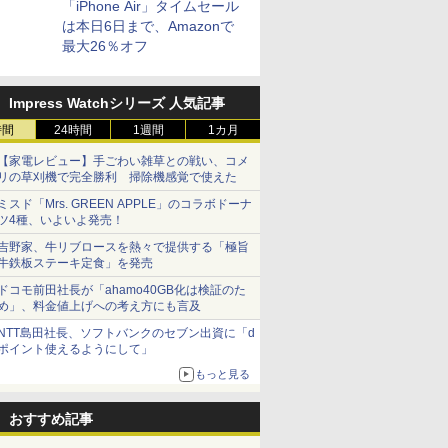
「iPhone Air」タイムセール
は本日6日まで、Amazonで
最大26％オフ
Impress Watchシリーズ 人気記事
時間
24時間
1週間
1カ月
【家電レビュー】手ごわい雑草との戦い、コメ
リの草刈機で完全勝利 掃除機感覚で使えた
ミスド「Mrs. GREEN APPLE」のコラボドーナ
ツ4種、いよいよ発売！
吉野家、牛リブロースを熱々で提供する「極旨
牛鉄板ステーキ定食」を発売
ドコモ前田社長が「ahamo40GB化は検証のた
め」、料金値上げへの考え方にも言及
NTT島田社長、ソフトバンクのセブン出資に「d
ポイント使えるようにして」
もっと見る
おすすめ記事