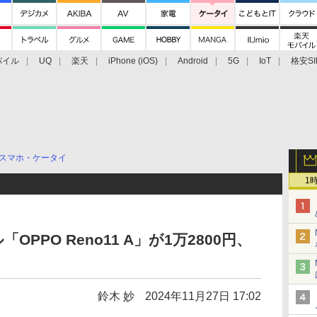
バイル
UQ
楽天
iPhone (iOS)
Android
5G
IoT
格安SI
アクセサリー
業界動向
法人向け
最新技術/その他
スマホ・ケータイ
1
OPPO Reno11 A」が1万2800円、
鈴木 妙
2024年11月27日 17:02