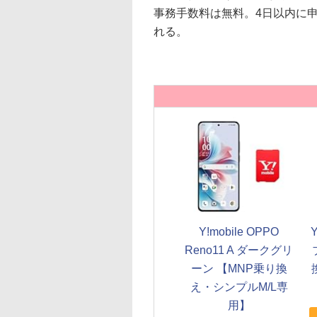
事務手数料は無料。4日以内に
れる。
Y!mobile OPPO
Y
Reno11 A ダークグリ
ーン 【MNP乗り換
え・シンプルM/L専
用】