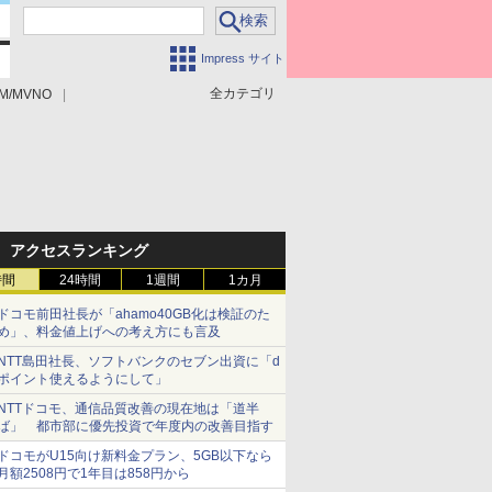
Impress サイト
全カテゴリ
M/MVNO
アクセスランキング
時間
24時間
1週間
1カ月
ドコモ前田社長が「ahamo40GB化は検証のた
め」、料金値上げへの考え方にも言及
NTT島田社長、ソフトバンクのセブン出資に「d
ポイント使えるようにして」
NTTドコモ、通信品質改善の現在地は「道半
ば」 都市部に優先投資で年度内の改善目指す
ドコモがU15向け新料金プラン、5GB以下なら
月額2508円で1年目は858円から