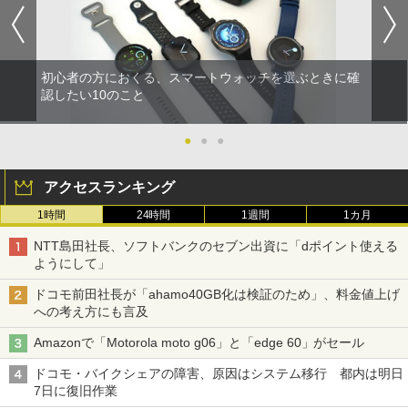
初心者の方におくる、スマートウォッチを選ぶときに確
認したい10のこと
●
●
●
アクセスランキング
1時間
24時間
1週間
1カ月
NTT島田社長、ソフトバンクのセブン出資に「dポイント使える
ようにして」
ドコモ前田社長が「ahamo40GB化は検証のため」、料金値上げ
への考え方にも言及
Amazonで「Motorola moto g06」と「edge 60」がセール
ドコモ・バイクシェアの障害、原因はシステム移行 都内は明日
7日に復旧作業