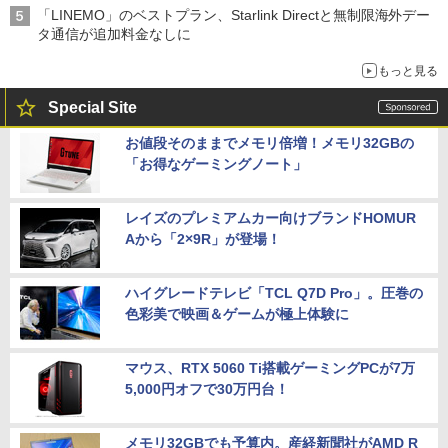
「LINEMO」のベストプラン、Starlink Directと無制限海外デー
タ通信が追加料金なしに
もっと見る
Special Site
お値段そのままでメモリ倍増！メモリ32GBの
「お得なゲーミングノート」
レイズのプレミアムカー向けブランドHOMUR
Aから「2×9R」が登場！
ハイグレードテレビ「TCL Q7D Pro」。圧巻の
色彩美で映画＆ゲームが極上体験に
マウス、RTX 5060 Ti搭載ゲーミングPCが7万
5,000円オフで30万円台！
メモリ32GBでも予算内。産経新聞社がAMD R