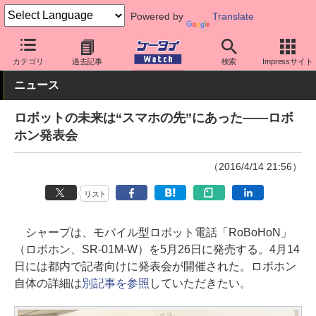
Powered by
Translate
ケータイ Watch
最新技術/その他
IoT
カテゴリ
過去記事
検索
Impressサイト
ニュース
ロボットの未来は“スマホの先”にあった――ロボ
ホン発表会
（2016/4/14 21:56）
リスト
シャープは、モバイル型ロボット電話「RoBoHoN」
（ロボホン、SR-01M-W）を5月26日に発売する。4月14
日には都内で記者向けに発表会が開催された。ロボホン
自体の詳細は
別記事を参照
していただきたい。