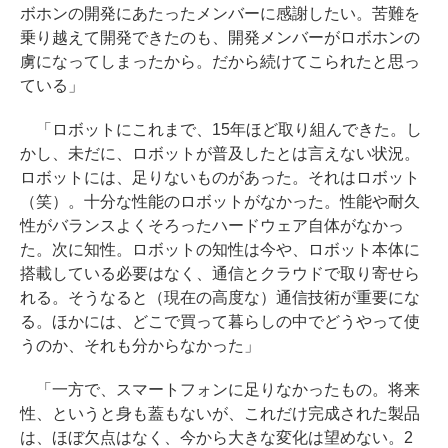
ボホンの開発にあたったメンバーに感謝したい。苦難を
乗り越えて開発できたのも、開発メンバーがロボホンの
虜になってしまったから。だから続けてこられたと思っ
ている」
「ロボットにこれまで、15年ほど取り組んできた。し
かし、未だに、ロボットが普及したとは言えない状況。
ロボットには、足りないものがあった。それはロボット
（笑）。十分な性能のロボットがなかった。性能や耐久
性がバランスよくそろったハードウェア自体がなかっ
た。次に知性。ロボットの知性は今や、ロボット本体に
搭載している必要はなく、通信とクラウドで取り寄せら
れる。そうなると（現在の高度な）通信技術が重要にな
る。ほかには、どこで買って暮らしの中でどうやって使
うのか、それも分からなかった」
「一方で、スマートフォンに足りなかったもの。将来
性、というと身も蓋もないが、これだけ完成された製品
は、ほぼ欠点はなく、今から大きな変化は望めない。2