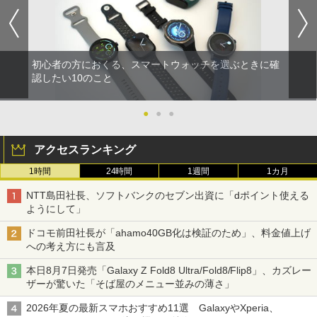
初心者の方におくる、スマートウォッチを選ぶときに確
認したい10のこと
●
●
●
アクセスランキング
1時間
24時間
1週間
1カ月
NTT島田社長、ソフトバンクのセブン出資に「dポイント使える
ようにして」
ドコモ前田社長が「ahamo40GB化は検証のため」、料金値上げ
への考え方にも言及
本日8月7日発売「Galaxy Z Fold8 Ultra/Fold8/Flip8」、カズレー
ザーが驚いた「そば屋のメニュー並みの薄さ」
2026年夏の最新スマホおすすめ11選 GalaxyやXperia、