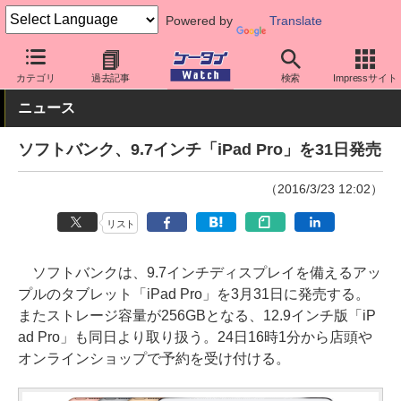
Powered by
Translate
ケータイ Watch
OS
iPhone (iOS)
iPad
カテゴリ
過去記事
検索
Impressサイト
ニュース
ソフトバンク、9.7インチ「iPad Pro」を31日発売
（2016/3/23 12:02）
リスト
ソフトバンクは、9.7インチディスプレイを備えるアッ
プルのタブレット「iPad Pro」を3月31日に発売する。
またストレージ容量が256GBとなる、12.9インチ版「iP
ad Pro」も同日より取り扱う。24日16時1分から店頭や
オンラインショップで予約を受け付ける。