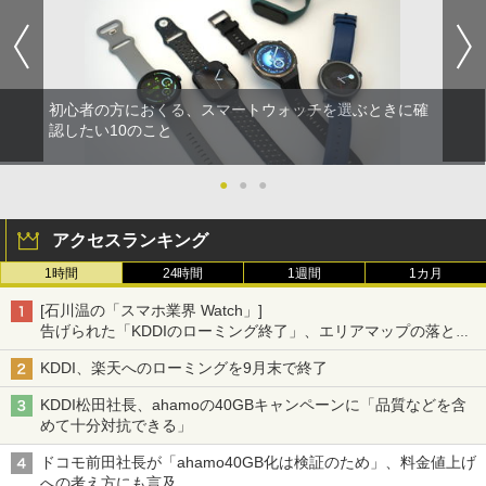
初心者の方におくる、スマートウォッチを選ぶときに確
認したい10のこと
●
●
●
アクセスランキング
1時間
24時間
1週間
1カ月
[石川温の「スマホ業界 Watch」]
告げられた「KDDIのローミング終了」、エリアマップの落とし
穴と楽天モバイルの課題
KDDI、楽天へのローミングを9月末で終了
KDDI松田社長、ahamoの40GBキャンペーンに「品質などを含
めて十分対抗できる」
ドコモ前田社長が「ahamo40GB化は検証のため」、料金値上げ
への考え方にも言及