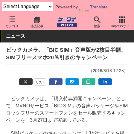
Powered by
Translate
ケータイ Watch
格安スマホ/格安SIM
格安SIM/MVNO
料金プラ
カテゴリ
過去記事
検索
Impressサイト
ニュース
ビックカメラ、「BIC SIM」音声版が2枚目半額、
SIMフリースマホ20％引きのキャンペーン
（2016/3/18 12:25）
リスト
ビックカメラは、「購入特典満開キャンペーン」とし
て、MVNOサービス「BIC SIM」の音声パッケージやSIM
ロックフリーのスマートフォンをセール販売するキャン
ペーンを、3月27日まで実施している。
SIMパッケージのキャンペーンは、IIJがサービスを提