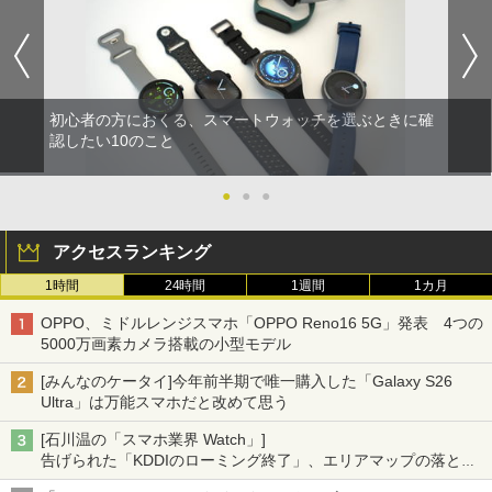
初心者の方におくる、スマートウォッチを選ぶときに確
認したい10のこと
●
●
●
アクセスランキング
1時間
24時間
1週間
1カ月
OPPO、ミドルレンジスマホ「OPPO Reno16 5G」発表 4つの
5000万画素カメラ搭載の小型モデル
[みんなのケータイ]今年前半期で唯一購入した「Galaxy S26
Ultra」は万能スマホだと改めて思う
[石川温の「スマホ業界 Watch」]
告げられた「KDDIのローミング終了」、エリアマップの落とし
穴と楽天モバイルの課題