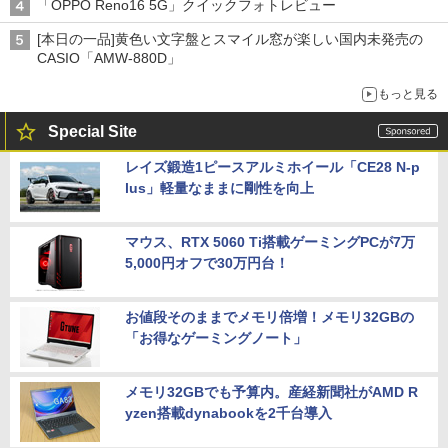
「OPPO Reno16 5G」クイックフォトレビュー
[本日の一品]黄色い文字盤とスマイル窓が楽しい国内未発売の
CASIO「AMW-880D」
もっと見る
Special Site
レイズ鍛造1ピースアルミホイール「CE28 N-p
lus」軽量なままに剛性を向上
マウス、RTX 5060 Ti搭載ゲーミングPCが7万
5,000円オフで30万円台！
お値段そのままでメモリ倍増！メモリ32GBの
「お得なゲーミングノート」
メモリ32GBでも予算内。産経新聞社がAMD R
yzen搭載dynabookを2千台導入