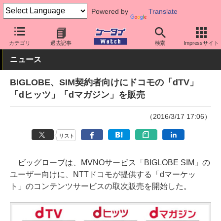
Powered by
Translate
ケータイ Watch
格安スマホ/格安SIM
格安SIM/MVNO
BIGLOB
カテゴリ
過去記事
検索
Impressサイト
ニュース
BIGLOBE、SIM契約者向けにドコモの「dTV」
「dヒッツ」「dマガジン」を販売
（2016/3/17 17:06）
リスト
ビッグローブは、MVNOサービス「BIGLOBE SIM」の
ユーザー向けに、NTTドコモが提供する「dマーケッ
ト」のコンテンツサービスの取次販売を開始した。