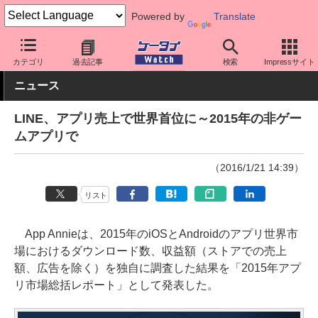
Powered by
Translate
ケータイ Watch
OS
iPhone (iOS)
アプリ・サービス
カテゴリ
過去記事
検索
Impressサイト
ニュース
LINE、アプリ売上で世界首位に～2015年の非ゲー
ムアプリで
（2016/1/21 14:39）
リスト
App Annieは、2015年のiOSとAndroidのアプリ世界市
場におけるダウンロード数、収益額（ストアでの売上
額、広告を除く）を独自に調査した結果を「2015年アプ
リ市場総括レポート」として発表した。