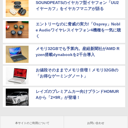
SOUNDPEATSのイヤカフ型イヤフォン「UU2
イヤーカフ」をイヤカフマニアが語る
エントリーなのに脅威の実力!「Osprey」Nobl
e Audioワイヤレスイヤフォン4機種を一気に聴
く
メモリ32GBでも予算内。産経新聞社がAMD R
yzen搭載dynabookを2千台導入
お値段そのままでメモリ倍増！メモリ32GBの
「お得なゲーミングノート」
レイズのプレミアムカー向けブランドHOMUR
Aから「2×9R」が登場！
本サイトのご利用について
お問い合わせ