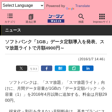
Powered by
Translate
ケータイ Watch
キャリア
ソフトバンク
料金プラン・割引
カテゴリ
過去記事
検索
Impressサイト
ニュース
ソフトバンク「1GB」データ定額導入を発表、ス
マ放題ライトで月額4900円～
（2016/1/7 14:46）
リスト
ソフトバンクは、「スマ放題」「スマ放題ライト」向
けに、月間データ容量が1GBの「データ定額パック・小
容量（1）」を2016年4月以降に追加する。料金は月額29
00円。
端末代・割引を含まない月額料金は、基本プランにス