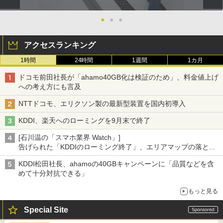
●
●
●
アクセスランキング
1時間
24時間
1週間
1カ月
ドコモ前田社長が「ahamo40GB化は検証のため」、料金値上げ
への考え方にも言及
NTTドコモ、エリクソン製の最新型装置を国内初導入
KDDI、楽天へのローミングを9月末で終了
[石川温の「スマホ業界 Watch」]
告げられた「KDDIのローミング終了」、エリアマップの落とし
穴と楽天モバイルの課題
KDDI松田社長、ahamoの40GBキャンペーンに「品質などを含
めて十分対抗できる」
もっと見る
Special Site