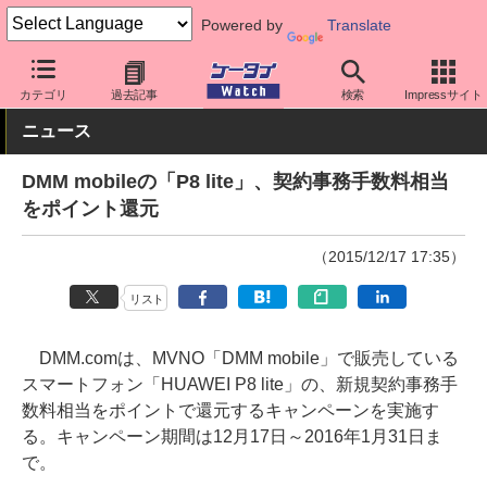
Powered by
Translate
ケータイ Watch
格安スマホ/格安SIM
格安SIM/MVNO
料金プラ
カテゴリ
過去記事
検索
Impressサイト
ニュース
DMM mobileの「P8 lite」、契約事務手数料相当
をポイント還元
（2015/12/17 17:35）
リスト
DMM.comは、MVNO「DMM mobile」で販売している
スマートフォン「HUAWEI P8 lite」の、新規契約事務手
数料相当をポイントで還元するキャンペーンを実施す
る。キャンペーン期間は12月17日～2016年1月31日ま
で。