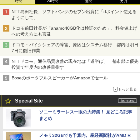
1時間
24時間
1週間
1カ月
NTT島田社長、ソフトバンクのセブン出資に「dポイント使える
ようにして」
ドコモ前田社長が「ahamo40GB化は検証のため」、料金値上げ
への考え方にも言及
ドコモ・バイクシェアの障害、原因はシステム移行 都内は明日
7日に復旧作業
NTTドコモ、通信品質改善の現在地は「道半ば」 都市部に優先
投資で年度内の改善目指す
BoseのポータブルスピーカーがAmazonでセール
もっと見る
Special Site
ソニーミラーレス一眼の大特集！ 見どころ記事
まとめ
メモリ32GBでも予算内。産経新聞社がAMD R