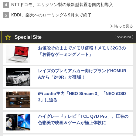
穴と楽天モバイルの課題
NTTドコモ、エリクソン製の最新型装置を国内初導入
KDDI、楽天へのローミングを9月末で終了
もっと見る
Special Site
お値段そのままでメモリ倍増！メモリ32GBの
「お得なゲーミングノート」
レイズのプレミアムカー向けブランドHOMUR
Aから「2×9R」が登場！
iFi audio主力「NEO Stream 3」「NEO iDSD
3」に迫る
ハイグレードテレビ「TCL Q7D Pro」。圧巻の
色彩美で映画＆ゲームが極上体験に