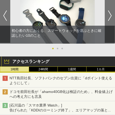
初心者の方におくる、スマートウォッチを選ぶときに確
認したい10のこと
●
●
●
アクセスランキング
1時間
24時間
1週間
1カ月
NTT島田社長、ソフトバンクのセブン出資に「dポイント使える
ようにして」
ドコモ前田社長が「ahamo40GB化は検証のため」、料金値上げ
への考え方にも言及
[石川温の「スマホ業界 Watch」]
告げられた「KDDIのローミング終了」、エリアマップの落とし