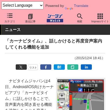
Powered by
Translate
ケータイ Watch
最新技術/その他
車
カテゴリ
過去記事
検索
Impressサイト
ニュース
「カーナビタイム」、話しかけると再度音声案内
してくれる機能を追加
（2015/12/4 18:41）
リスト
ナビタイムジャパンは4
日、Android/iOS向けカーナ
ビアプリ「カーナビタイ
ム」に話しかけることで、
音声案内を聞き直せる機能