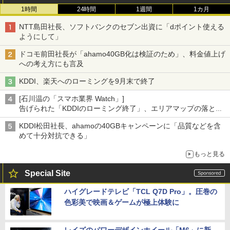
1時間
24時間
1週間
1カ月
NTT島田社長、ソフトバンクのセブン出資に「dポイント使える
ようにして」
ドコモ前田社長が「ahamo40GB化は検証のため」、料金値上げ
への考え方にも言及
KDDI、楽天へのローミングを9月末で終了
[石川温の「スマホ業界 Watch」]
告げられた「KDDIのローミング終了」、エリアマップの落とし
穴と楽天モバイルの課題
KDDI松田社長、ahamoの40GBキャンペーンに「品質などを含
めて十分対抗できる」
もっと見る
Special Site
ハイグレードテレビ「TCL Q7D Pro」。圧巻の
色彩美で映画＆ゲームが極上体験に
レイズのパワーデザインホイール「M6」に新