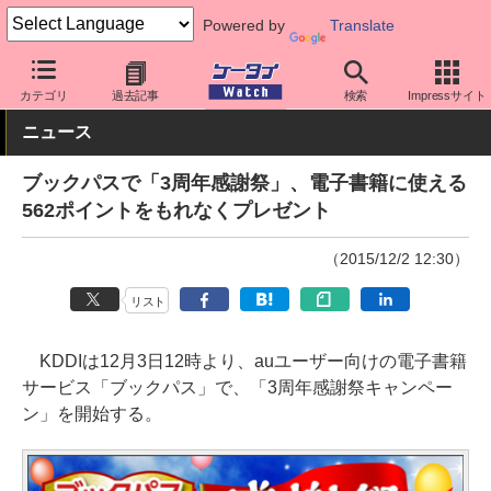
Powered by
Translate
ケータイ Watch
キャリア
au
アプリ・サービス
カテゴリ
過去記事
検索
Impressサイト
ニュース
ブックパスで「3周年感謝祭」、電子書籍に使える
562ポイントをもれなくプレゼント
（2015/12/2 12:30）
リスト
KDDIは12月3日12時より、auユーザー向けの電子書籍
サービス「ブックパス」で、「3周年感謝祭キャンペー
ン」を開始する。