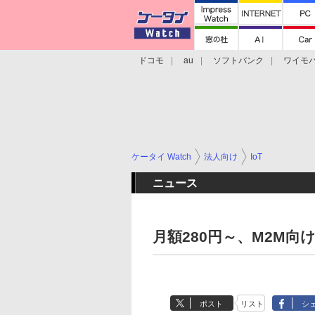
ドコモ
au
ソフトバンク
ワイモ
格安スマホ/SIMフリースマホ
周辺機器/
ケータイ Watch
法人向け
IoT
ニュース
月額280円～、M2M
ポスト
リスト
シ