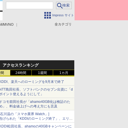
Impress サイト
全カテゴリ
M/MVNO
アクセスランキング
時間
24時間
1週間
1カ月
KDDI、楽天へのローミングを9月末で終了
NTT島田社長、ソフトバンクのセブン出資に「d
ポイント使えるようにして」
ドコモ前田社長が「ahamo40GB化は検証のた
め」、料金値上げへの考え方にも言及
[石川温の「スマホ業界 Watch」]
告げられた「KDDIのローミング終了」、エリア
マップの落とし穴と楽天モバイルの課題
KDDI松田社長、ahamoの40GBキャンペーンに