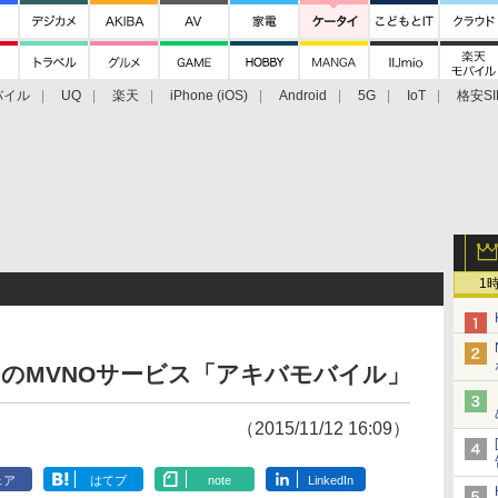
バイル
UQ
楽天
iPhone (iOS)
Android
5G
IoT
格安SI
アクセサリー
業界動向
法人向け
最新技術/その他
1
向けのMVNOサービス「アキバモバイル」
（2015/11/12 16:09）
ェア
はてブ
note
LinkedIn