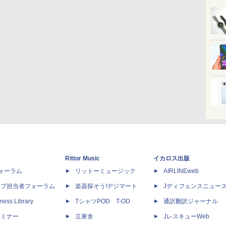
Rittor Music
イカロス出版
dフォーラム
リットーミュージック
AIRLINEweb
ップ担当者フォーラム
楽器探そう!デジマート
Jディフェンスニュー
ness Library
TシャツPOD T-OD
通訳翻訳ジャーナル
セミナー
立東舎
JレスキューWeb