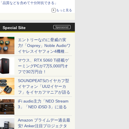
「品質などを含めて十分対抗できる」
もっと見る
Special Site
エントリーなのに脅威の実
力!「Osprey」Noble Audioワ
イヤレスイヤフォン4機種を
一気に聴く
マウス、RTX 5060 Ti搭載ゲ
ーミングPCが7万5,000円オ
フで30万円台！
SOUNDPEATSのイヤカフ型
イヤフォン「UU2イヤーカ
フ」をイヤカフマニアが語る
iFi audio主力「NEO Stream
3」「NEO iDSD 3」に迫る
Amazon プライムデー過去最
安! Anker注目プロジェクタ