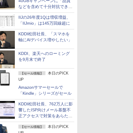
40GBキャンペーンに「品質
などを含めて十分対抗でき
る」
IIJの26年度1Qは増収増益、
「IIJmio」は145万回線超に
KDDI松田社長、「スマホを
軸にAIデバイス増やしたい」
KDDI、楽天へのローミング
を9月末で終了
本日のPICK
【セール情報】
UP
Amazonサマーセールで
「Kindle」シリーズがセール
KDDI松田社長、762万人に影
響したISP向けメール基盤不
正アクセスで対策をあらため
て説明
本日のPICK
【セール情報】
UP