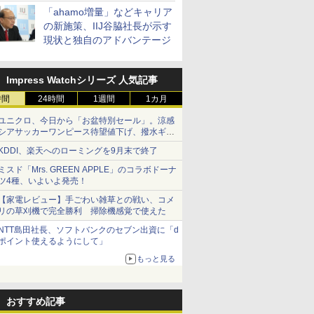
「ahamo増量」などキャリア
の新施策、IIJ谷脇社長が示す
現状と独自のアドバンテージ
Impress Watchシリーズ 人気記事
時間
24時間
1週間
1カ月
ユニクロ、今日から「お盆特別セール」。涼感
シアサッカーワンピース待望値下げ、撥水ギア
ショーツは1990円に
KDDI、楽天へのローミングを9月末で終了
ミスド「Mrs. GREEN APPLE」のコラボドーナ
ツ4種、いよいよ発売！
【家電レビュー】手ごわい雑草との戦い、コメ
リの草刈機で完全勝利 掃除機感覚で使えた
NTT島田社長、ソフトバンクのセブン出資に「d
ポイント使えるようにして」
もっと見る
おすすめ記事