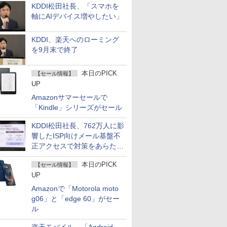
KDDI松田社長、「スマホを
軸にAIデバイス増やしたい」
KDDI、楽天へのローミング
を9月末で終了
本日のPICK
【セール情報】
UP
Amazonサマーセールで
「Kindle」シリーズがセール
KDDI松田社長、762万人に影
響したISP向けメール基盤不
正アクセスで対策をあらため
て説明
本日のPICK
【セール情報】
UP
Amazonで「Motorola moto
g06」と「edge 60」がセー
ル