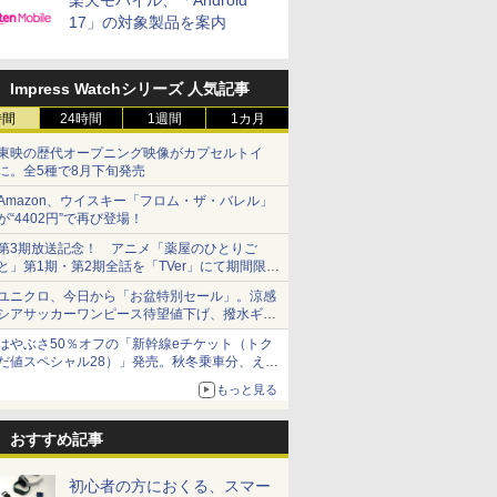
楽天モバイル、「Android
17」の対象製品を案内
Impress Watchシリーズ 人気記事
時間
24時間
1週間
1カ月
東映の歴代オープニング映像がカプセルトイ
に。全5種で8月下旬発売
Amazon、ウイスキー「フロム・ザ・バレル」
が“4402円”で再び登場！
第3期放送記念！ アニメ「薬屋のひとりご
と」第1期・第2期全話を「TVer」にて期間限定
で順次無料配信開始
ユニクロ、今日から「お盆特別セール」。涼感
シアサッカーワンピース待望値下げ、撥水ギア
ショーツは1990円に
はやぶさ50％オフの「新幹線eチケット（トク
だ値スペシャル28）」発売。秋冬乗車分、えき
ねっと限定
もっと見る
おすすめ記事
初心者の方におくる、スマー