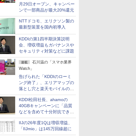
月29日オープン、キャンペー
ンで一部商品が最大20%還元
NTTドコモ、エリクソン製の
最新型装置を国内初導入
KDDIの第1四半期決算説明
会、増収増益もガバナンスや
セキュリティ対策などに課題
石川温の「スマホ業界
連載
Watch」
告げられた「KDDIのローミ
ング終了」、エリアマップの
落とし穴と楽天モバイルの課
題
KDDI松田社長、ahamoの
40GBキャンペーンに「品質
などを含めて十分対抗でき
る」
IIJの26年度1Qは増収増益、
「IIJmio」は145万回線超に