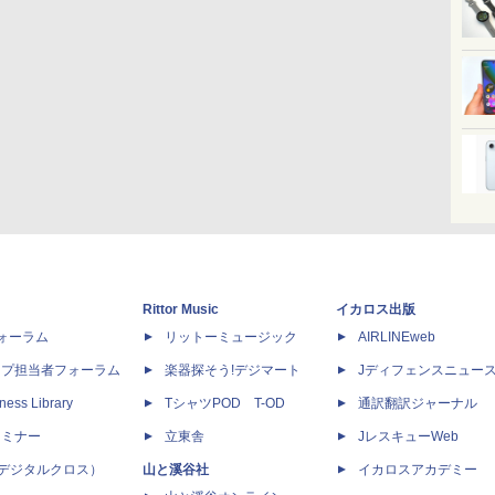
Rittor Music
イカロス出版
dフォーラム
リットーミュージック
AIRLINEweb
ップ担当者フォーラム
楽器探そう!デジマート
Jディフェンスニュー
ness Library
TシャツPOD T-OD
通訳翻訳ジャーナル
セミナー
立東舎
JレスキューWeb
 X（デジタルクロス）
山と溪谷社
イカロスアカデミー