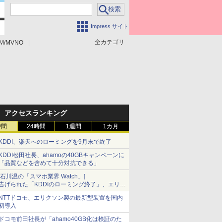
Impress サイト
全カテゴリ
M/MVNO
アクセスランキング
時間
24時間
1週間
1カ月
KDDI、楽天へのローミングを9月末で終了
KDDI松田社長、ahamoの40GBキャンペーンに
「品質などを含めて十分対抗できる」
[石川温の「スマホ業界 Watch」]
告げられた「KDDIのローミング終了」、エリア
マップの落とし穴と楽天モバイルの課題
NTTドコモ、エリクソン製の最新型装置を国内
初導入
ドコモ前田社長が「ahamo40GB化は検証のた