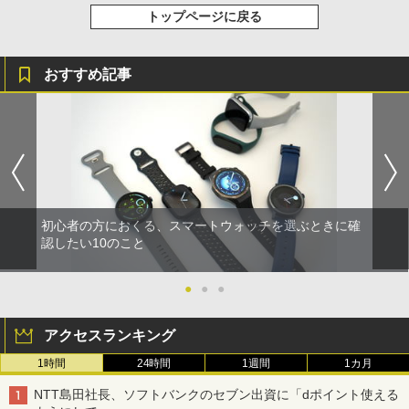
トップページに戻る
おすすめ記事
初心者の方におくる、スマートウォッチを選ぶときに確
認したい10のこと
●
●
●
アクセスランキング
1時間
24時間
1週間
1カ月
NTT島田社長、ソフトバンクのセブン出資に「dポイント使える