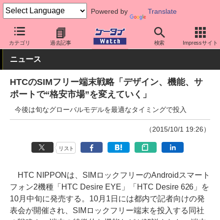
Powered by
Translate
ケータイ Watch
格安スマホ/格安SIM
格安スマホ/SIMフリースマ
カテゴリ
過去記事
検索
Impressサイト
ニュース
HTCのSIMフリー端末戦略「デザイン、機能、サ
ポートで“格安市場”を変えていく」
今後は旬なグローバルモデルを最適なタイミングで投入
（2015/10/1 19:26）
リスト
HTC NIPPONは、SIMロックフリーのAndroidスマート
フォン2機種「HTC Desire EYE」「HTC Desire 626」を
10月中旬に発売する。10月1日には都内で記者向けの発
表会が開催され、SIMロックフリー端末を投入する同社