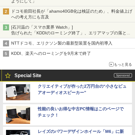
ようにして」
ドコモ前田社長が「ahamo40GB化は検証のため」、料金値上げ
への考え方にも言及
[石川温の「スマホ業界 Watch」]
告げられた「KDDIのローミング終了」、エリアマップの落とし
穴と楽天モバイルの課題
NTTドコモ、エリクソン製の最新型装置を国内初導入
KDDI、楽天へのローミングを9月末で終了
もっと見る
Special Site
クリエイティブが作った2万円台の“小さなピュ
アオーディオスピーカー”
性能の良いお得な中古PC情報はこのページで
チェック！
レイズのパワーデザインホイール「M6」に新