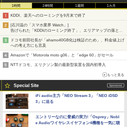
1時間
24時間
1週間
1カ月
KDDI、楽天へのローミングを9月末で終了
[石川温の「スマホ業界 Watch」]
告げられた「KDDIのローミング終了」、エリアマップの落とし
穴と楽天モバイルの課題
ドコモ前田社長が「ahamo40GB化は検証のため」、料金値上げ
への考え方にも言及
Amazonで「Motorola moto g06」と「edge 60」がセール
NTTドコモ、エリクソン製の最新型装置を国内初導入
もっと見る
Special Site
iFi audio主力「NEO Stream 3」「NEO iDSD
3」に迫る
エントリーなのに脅威の実力!「Osprey」Nobl
e Audioワイヤレスイヤフォン4機種を一気に聴