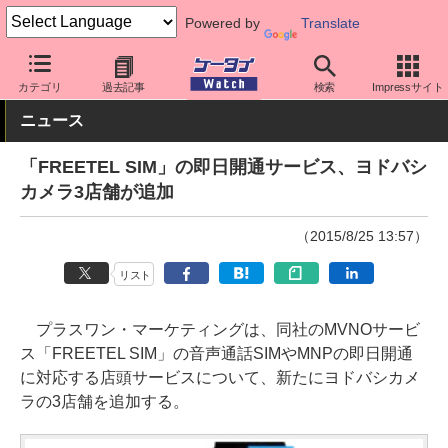
Powered by
Translate
ケータイ Watch
格安スマホ/格安SIM
格安SIM/MVNO
アプリ・
カテゴリ
過去記事
検索
Impressサイト
ニュース
「FREETEL SIM」の即日開通サービス、ヨドバシ
カメラ3店舗が追加
（2015/8/25 13:57）
リスト
プラスワン・マーケティングは、同社のMVNOサービ
ス「FREETEL SIM」の音声通話SIMやMNPの即日開通
に対応する店頭サービスについて、新たにヨドバシカメ
ラの3店舗を追加する。