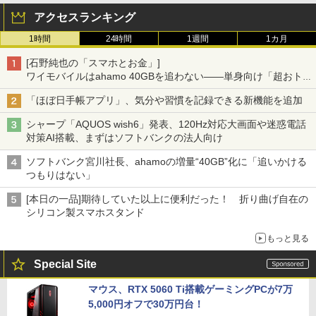
アクセスランキング
1時間
24時間
1週間
1カ月
[石野純也の「スマホとお金」]
ワイモバイルはahamo 40GBを追わない――単身向け「超おトク
割」の安さと1年限定の注意点
「ほぼ日手帳アプリ」、気分や習慣を記録できる新機能を追加
シャープ「AQUOS wish6」発表、120Hz対応大画面や迷惑電話
対策AI搭載、まずはソフトバンクの法人向け
ソフトバンク宮川社長、ahamoの増量“40GB”化に「追いかける
つもりはない」
[本日の一品]期待していた以上に便利だった！ 折り曲げ自在の
シリコン製スマホスタンド
もっと見る
Special Site
マウス、RTX 5060 Ti搭載ゲーミングPCが7万
5,000円オフで30万円台！