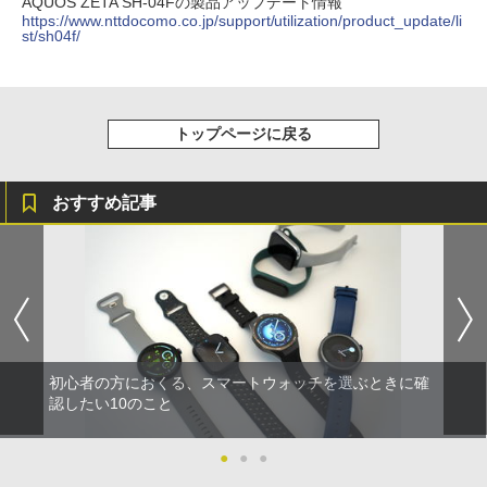
AQUOS ZETA SH-04Fの製品アップデート情報
https://www.nttdocomo.co.jp/support/utilization/product_update/li
st/sh04f/
トップページに戻る
おすすめ記事
初心者の方におくる、スマートウォッチを選ぶときに確
認したい10のこと
●
●
●