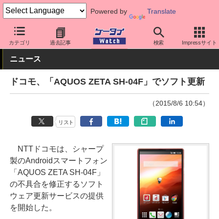
Powered by
Translate
ケータイ Watch
キャリア
ドコモ
ソフト更新
カテゴリ
過去記事
検索
Impressサイト
ニュース
ドコモ、「AQUOS ZETA SH-04F」でソフト更新
（2015/8/6 10:54）
リスト
NTTドコモは、シャープ
製のAndroidスマートフォン
「AQUOS ZETA SH-04F」
の不具合を修正するソフト
ウェア更新サービスの提供
を開始した。