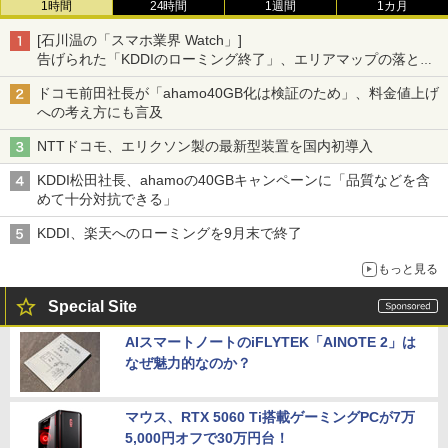
1時間
24時間
1週間
1カ月
[石川温の「スマホ業界 Watch」]
告げられた「KDDIのローミング終了」、エリアマップの落とし
穴と楽天モバイルの課題
ドコモ前田社長が「ahamo40GB化は検証のため」、料金値上げ
への考え方にも言及
NTTドコモ、エリクソン製の最新型装置を国内初導入
KDDI松田社長、ahamoの40GBキャンペーンに「品質などを含
めて十分対抗できる」
KDDI、楽天へのローミングを9月末で終了
もっと見る
Special Site
AIスマートノートのiFLYTEK「AINOTE 2」は
なぜ魅力的なのか？
マウス、RTX 5060 Ti搭載ゲーミングPCが7万
5,000円オフで30万円台！