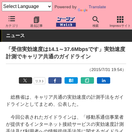
Powered by
Translate
ケータイ Watch
業界動向
政策
カテゴリ
過去記事
検索
Impressサイト
ニュース
「受信実効速度は14.1～37.6Mbpsです」実効速度
計測でキャリア共通のガイドライン
（2015/7/31 19:54）
リスト
総務省は、キャリア共通の実効速度の計測手法をガイ
ドラインとしてまとめ、公表した。
今回公表されたガイドラインは、「移動系通信事業者
が提供するインターネット接続サービスの実効速度計測
手法及び利用者への情報提供手法等に関するガイドライ