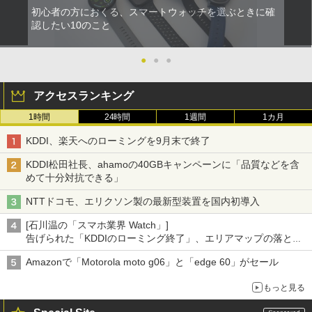
初心者の方におくる、スマートウォッチを選ぶときに確
認したい10のこと
●
●
●
アクセスランキング
1時間
24時間
1週間
1カ月
KDDI、楽天へのローミングを9月末で終了
KDDI松田社長、ahamoの40GBキャンペーンに「品質などを含
めて十分対抗できる」
NTTドコモ、エリクソン製の最新型装置を国内初導入
[石川温の「スマホ業界 Watch」]
告げられた「KDDIのローミング終了」、エリアマップの落とし
穴と楽天モバイルの課題
Amazonで「Motorola moto g06」と「edge 60」がセール
もっと見る