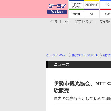
ドコモ
au
ソフトバンク
ワイモ
格安スマホ/SIMフリースマホ
周辺機器/
ケータイ Watch
格安スマホ/格安SIM
格安S
ニュース
伊勢市観光協会、NTT 
験販売
国内の観光協会として初めてSI