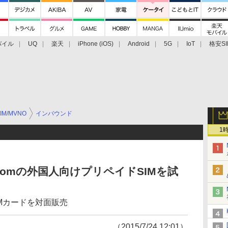
バイル
UQ
楽天
iPhone (iOS)
Android
5G
IoT
格安SI
アクセサリー
業界動向
法人向け
最新技術/その他
IM/MVNO
インバウンド
1
Comの外国人向けプリペイドSIMを試
Mカードを対面販売
（2015/7/24 12:01）