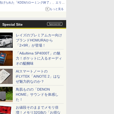
告げられた「KDDIのローミング終了」、エリア
マップの落とし穴と楽天モバイルの課題
もっと見る
Special Site
レイズのプレミアムカー向け
ブランドHOMURAから
「2×9R」が登場！
「A&ultima SP4000T」の魅
力！ポケットに入るオーディ
オの醍醐味
AIスマートノートの
iFLYTEK「AINOTE 2」はな
ぜ魅力的なのか？
鳥肌ものの「DENON
HOME」サウンドを体感し
た！
お値段そのままでメモリ倍
増！メモリ32GBの「お得な