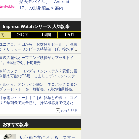
楽天モバイル、「Android
17」の対象製品を案内
Impress Watchシリーズ 人気記事
時間
24時間
1週間
1カ月
ユニクロ、今日から「お盆特別セール」。涼感
シアサッカーワンピース待望値下げ、撥水ギア
ショーツは1990円に
東映の歴代オープニング映像がカプセルトイ
に。全5種で8月下旬発売
令和のファミコンディスクシステム？安価に書
き換え可能なGB用「しましまディスクシステ
ム」
カルディ、オンライン限定「ネコバッグ＆タン
ブラーセット」を一般販売。7月の抽選販売の
当選無効分
【家電レビュー】手ごわい雑草との戦い、コメ
リの草刈機で完全勝利 掃除機感覚で使えた
もっと見る
おすすめ記事
初心者の方におくる、スマー