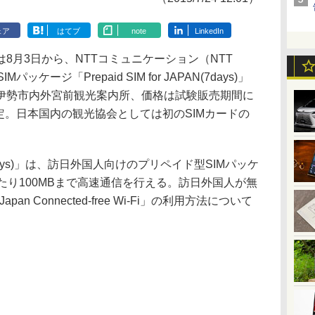
ェア
はてブ
note
LinkedIn
月3日から、NTTコミュニケーション（NTT
ケージ「Prepaid SIM for JAPAN(7days)」
伊勢市内外宮前観光案内所、価格は試験販売期間に
予定。日本国内の観光協会としては初のSIMカードの
AN(7days)」は、訪日外国人向けのプリペイド型SIMパッケ
たり100MBまで高速通信を行える。訪日外国人が無
an Connected-free Wi-Fi」の利用方法について