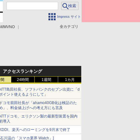
Impress サイト
全カテゴリ
M/MVNO
アクセスランキング
時間
24時間
1週間
1カ月
NTT島田社長、ソフトバンクのセブン出資に「d
ポイント使えるようにして」
ドコモ前田社長が「ahamo40GB化は検証のた
め」、料金値上げへの考え方にも言及
NTTドコモ、エリクソン製の最新型装置を国内
初導入
KDDI、楽天へのローミングを9月末で終了
[石川温の「スマホ業界 Watch」]