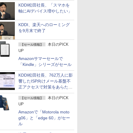
KDDI松田社長、「スマホを
軸にAIデバイス増やしたい」
KDDI、楽天へのローミング
を9月末で終了
本日のPICK
【セール情報】
UP
Amazonサマーセールで
「Kindle」シリーズがセール
KDDI松田社長、762万人に影
響したISP向けメール基盤不
正アクセスで対策をあらため
て説明
本日のPICK
【セール情報】
UP
Amazonで「Motorola moto
g06」と「edge 60」がセー
ル