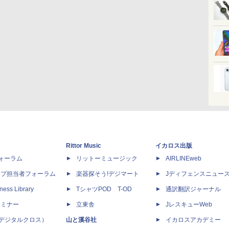
Rittor Music
イカロス出版
dフォーラム
リットーミュージック
AIRLINEweb
ップ担当者フォーラム
楽器探そう!デジマート
Jディフェンスニュー
ness Library
TシャツPOD T-OD
通訳翻訳ジャーナル
セミナー
立東舎
JレスキューWeb
 X（デジタルクロス）
山と溪谷社
イカロスアカデミー