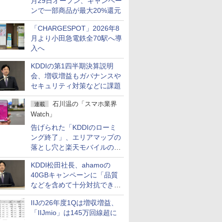
月29日オープン、キャンペー
ンで一部商品が最大20%還元
「CHARGESPOT」2026年8
月より小田急電鉄全70駅へ導
入へ
KDDIの第1四半期決算説明
会、増収増益もガバナンスや
セキュリティ対策などに課題
石川温の「スマホ業界
連載
Watch」
告げられた「KDDIのローミ
ング終了」、エリアマップの
落とし穴と楽天モバイルの課
題
KDDI松田社長、ahamoの
40GBキャンペーンに「品質
などを含めて十分対抗でき
る」
IIJの26年度1Qは増収増益、
「IIJmio」は145万回線超に