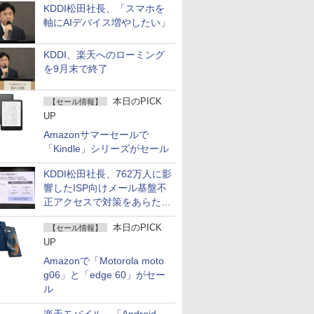
KDDI松田社長、「スマホを
軸にAIデバイス増やしたい」
KDDI、楽天へのローミング
を9月末で終了
本日のPICK
【セール情報】
UP
Amazonサマーセールで
「Kindle」シリーズがセール
KDDI松田社長、762万人に影
響したISP向けメール基盤不
正アクセスで対策をあらため
て説明
本日のPICK
【セール情報】
UP
Amazonで「Motorola moto
g06」と「edge 60」がセー
ル