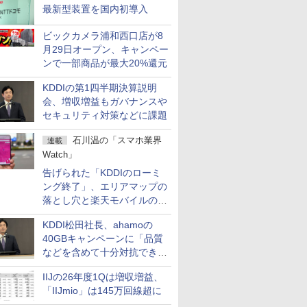
最新型装置を国内初導入
ビックカメラ浦和西口店が8
月29日オープン、キャンペー
ンで一部商品が最大20%還元
KDDIの第1四半期決算説明
会、増収増益もガバナンスや
セキュリティ対策などに課題
石川温の「スマホ業界
連載
Watch」
告げられた「KDDIのローミ
ング終了」、エリアマップの
落とし穴と楽天モバイルの課
題
KDDI松田社長、ahamoの
40GBキャンペーンに「品質
などを含めて十分対抗でき
る」
IIJの26年度1Qは増収増益、
「IIJmio」は145万回線超に