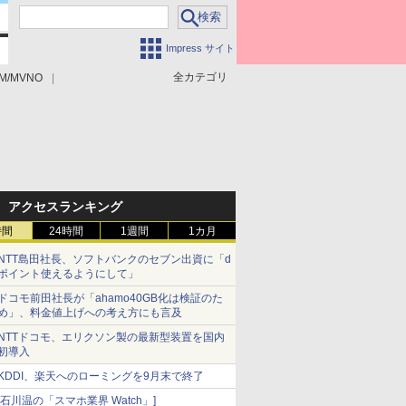
Impress サイト
全カテゴリ
M/MVNO
アクセスランキング
時間
24時間
1週間
1カ月
NTT島田社長、ソフトバンクのセブン出資に「d
ポイント使えるようにして」
ドコモ前田社長が「ahamo40GB化は検証のた
め」、料金値上げへの考え方にも言及
NTTドコモ、エリクソン製の最新型装置を国内
初導入
KDDI、楽天へのローミングを9月末で終了
[石川温の「スマホ業界 Watch」]