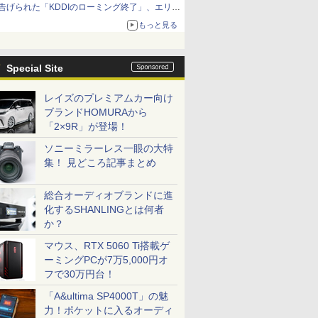
告げられた「KDDIのローミング終了」、エリア
マップの落とし穴と楽天モバイルの課題
もっと見る
Special Site
レイズのプレミアムカー向け
ブランドHOMURAから
「2×9R」が登場！
ソニーミラーレス一眼の大特
集！ 見どころ記事まとめ
総合オーディオブランドに進
化するSHANLINGとは何者
か？
マウス、RTX 5060 Ti搭載ゲ
ーミングPCが7万5,000円オ
フで30万円台！
「A&ultima SP4000T」の魅
力！ポケットに入るオーディ