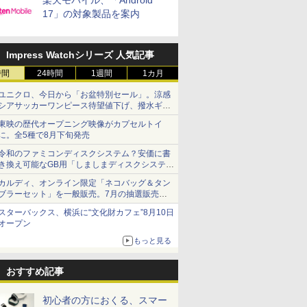
楽天モバイル、「Android
17」の対象製品を案内
Impress Watchシリーズ 人気記事
時間
24時間
1週間
1カ月
ユニクロ、今日から「お盆特別セール」。涼感
シアサッカーワンピース待望値下げ、撥水ギア
ショーツは1990円に
東映の歴代オープニング映像がカプセルトイ
に。全5種で8月下旬発売
令和のファミコンディスクシステム？安価に書
き換え可能なGB用「しましまディスクシステ
ム」
カルディ、オンライン限定「ネコバッグ＆タン
ブラーセット」を一般販売。7月の抽選販売の
当選無効分
スターバックス、横浜に“文化財カフェ”8月10日
オープン
もっと見る
おすすめ記事
初心者の方におくる、スマー