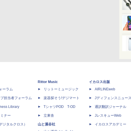
Rittor Music
イカロス出版
dフォーラム
リットーミュージック
AIRLINEweb
ップ担当者フォーラム
楽器探そう!デジマート
Jディフェンスニュー
ness Library
TシャツPOD T-OD
通訳翻訳ジャーナル
セミナー
立東舎
JレスキューWeb
 X（デジタルクロス）
山と溪谷社
イカロスアカデミー