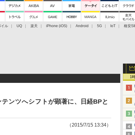
バイル
UQ
楽天
iPhone (iOS)
Android
5G
IoT
格安SI
アクセサリー
業界動向
法人向け
最新技術/その他
1
ンテンツへシフトが顕著に、日経BPと
（2015/7/15 13:34）