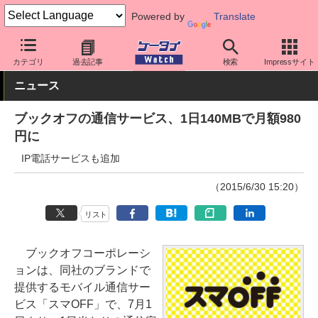
Powered by
Translate
ケータイ Watch
格安スマホ/格安SIM
格安SIM/MVNO
料金プラ
カテゴリ
過去記事
検索
Impressサイト
ニュース
ブックオフの通信サービス、1日140MBで月額980
円に
IP電話サービスも追加
（2015/6/30 15:20）
リスト
ブックオフコーポレーシ
ョンは、同社のブランドで
提供するモバイル通信サー
ビス「スマOFF」で、7月1