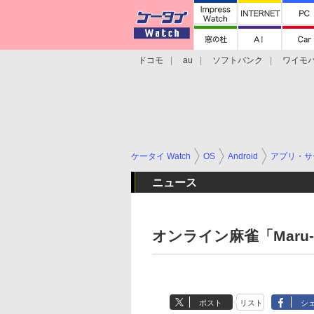
ドコモ
au
ソフトバンク
ワイモ
格安スマホ/SIMフリースマホ
周辺機器/
ケータイ Watch
OS
Android
アプリ・サ
ニュース
オンライン麻雀「Maru-J
ポスト
リスト
シ