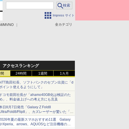
Impress サイト
全カテゴリ
M/MVNO
アクセスランキング
時間
24時間
1週間
1カ月
NTT島田社長、ソフトバンクのセブン出資に「d
ポイント使えるようにして」
ドコモ前田社長が「ahamo40GB化は検証のた
め」、料金値上げへの考え方にも言及
本日8月7日発売「Galaxy Z Fold8
Ultra/Fold8/Flip8」、カズレーザーが驚いた「そ
ば屋のメニュー並みの薄さ」
2026年夏の最新スマホおすすめ11選 Galaxy
やXperia、arrows、AQUOSなど注目機種の特
徴は