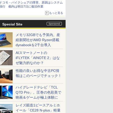
ドコモ・バイクシェアの障害、原因はシステム
移行 都内は明日7日に復旧作業
もっと見る
Special Site
メモリ32GBでも予算内。産
経新聞社がAMD Ryzen搭載
dynabookを2千台導入
AIスマートノートの
iFLYTEK「AINOTE 2」はな
ぜ魅力的なのか？
性能の良いお得な中古PC情
報はこのページでチェック！
ハイグレードテレビ「TCL
Q7D Pro」。圧巻の色彩美で
映画＆ゲームが極上体験に
レイズ鍛造1ピースアルミホ
イール「CE28 N-plus」軽量