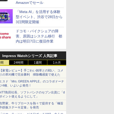
Amazonでセール
「Meta AI」を活用する体験
型イベント、渋谷で28日から
3日間限定開催
ドコモ・バイクシェアの障
害、原因はシステム移行 都
内は明日7日に復旧作業
Impress Watchシリーズ 人気記事
時間
24時間
1週間
1カ月
【家電レビュー】手ごわい雑草との戦い、コメ
リの草刈機で完全勝利 掃除機感覚で使えた
ミスド「Mrs. GREEN APPLE」のコラボドーナ
ツ4種、いよいよ発売！
NTT島田社長、ソフトバンクのセブン出資に「d
ポイント使えるようにして」
吉野家、牛リブロースを熱々で提供する「極旨
牛鉄板ステーキ定食」を発売