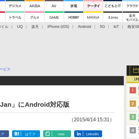
バイル
UQ
楽天
iPhone (iOS)
Android
5G
IoT
格安SI
アクセサリー
業界動向
法人向け
最新技術/その他
ービス
1
an」にAndroid対応版
（2015/4/14 15:31）
ェア
はてブ
note
LinkedIn