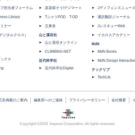
ップ担当者フォーラム
楽器探そう!デジマート
Jディフェンスニュー
ness Library
TシャツPOD T-OD
通訳翻訳ジャーナル
セミナー
立東舎
JレスキューWeb
 X（デジタルクロス）
山と溪谷社
イカロスアカデミー
山と溪谷オンライン
MdN
CLIMBING-NET
MdN Books
ブックス
近代科学社
MdN Design Interactiv
ing
近代科学社Digital
テックリブ
TechLib
広告掲載のご案内
編集部へのご連絡
プライバシーポリシー
会社概要
Copyright ©
2026
Impress Corporation. All rights reserved.