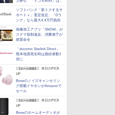
力牽引 「ドコモMAX」は
400万契約突破
ソフトバンク「新トクするサ
ポート＋」査定改定、「Dラ
ンク」なら最大4.4万円負担
画像加工アプリ「SNOW」が
ステマ規制違反、消費者庁が
措置命令
「docomo Starlink Direct」
熊本地震発生時は接続者数3
倍に
本日のPICK
【セール情報】
UP
Boseのノイズキャンセリン
グ搭載イヤホンがAmazonで
セール
本日のPICK
【セール情報】
UP
Boseのホームオーディオが