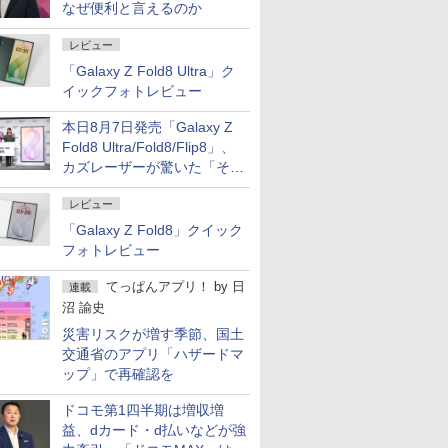
なぜ便利と言えるのか
レビュー
「Galaxy Z Fold8 Ultra」ク
イックフォトレビュー
本日8月7日発売「Galaxy Z
Fold8 Ultra/Fold8/Flip8」、
カズレーザーが驚いた「そば
屋のメニュー並みの薄さ」
レビュー
「Galaxy Z Fold8」クイック
フォトレビュー
てっぱんアプリ！
by
日
連載
沼 諭史
災害リスクが増す季節、国土
交通省のアプリ「ハザードマ
ップ」で再確認を
ドコモ第1四半期は増収増
益、dカード・d払いなどが強