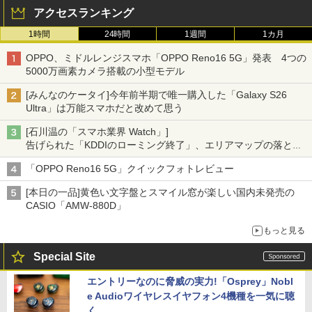
アクセスランキング
1時間
24時間
1週間
1カ月
OPPO、ミドルレンジスマホ「OPPO Reno16 5G」発表 4つの
5000万画素カメラ搭載の小型モデル
[みんなのケータイ]今年前半期で唯一購入した「Galaxy S26
Ultra」は万能スマホだと改めて思う
[石川温の「スマホ業界 Watch」]
告げられた「KDDIのローミング終了」、エリアマップの落とし
穴と楽天モバイルの課題
「OPPO Reno16 5G」クイックフォトレビュー
[本日の一品]黄色い文字盤とスマイル窓が楽しい国内未発売の
CASIO「AMW-880D」
もっと見る
Special Site
エントリーなのに脅威の実力!「Osprey」Nobl
e Audioワイヤレスイヤフォン4機種を一気に聴
く