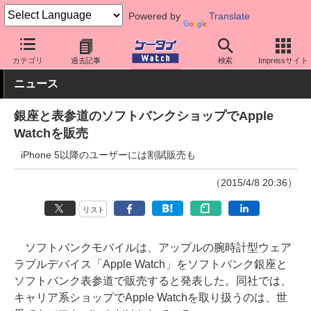
Powered by
Translate
ケータイ Watch
OS
iPhone (iOS)
アクセサリー
カテゴリ
過去記事
検索
Impressサイト
ニュース
銀座と表参道のソフトバンクショップでApple
Watchを販売
iPhone 5以降のユーザーには割賦販売も
（2015/4/8 20:36）
リスト
ソフトバンクモバイルは、アップルの腕時計型ウェア
ラブルデバイス「Apple Watch」をソフトバンク銀座と
ソフトバンク表参道で販売すると発表した。同社では、
キャリア系ショップでApple Watchを取り扱うのは、世