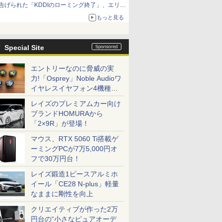
告げられた「KDDIのローミング終了」、エリア
マップの落とし穴と楽天モバイルの課題
もっと見る
Special Site
エントリーなのに脅威の実
力!「Osprey」Noble Audioワ
イヤレスイヤフォン4機種を
一気に聴く
レイズのプレミアムカー向け
ブランドHOMURAから
「2×9R」が登場！
マウス、RTX 5060 Ti搭載ゲ
ーミングPCが7万5,000円オ
フで30万円台！
レイズ鍛造1ピースアルミホ
イール「CE28 N-plus」軽量
なままに剛性を向上
クリエイティブが作った2万
円台の“小さなピュアオーデ