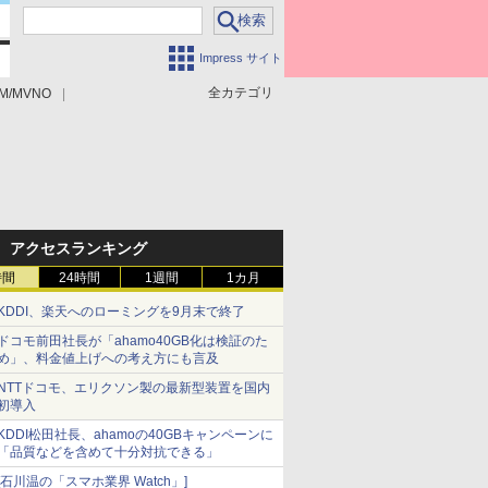
Impress サイト
全カテゴリ
M/MVNO
アクセスランキング
時間
24時間
1週間
1カ月
KDDI、楽天へのローミングを9月末で終了
ドコモ前田社長が「ahamo40GB化は検証のた
め」、料金値上げへの考え方にも言及
NTTドコモ、エリクソン製の最新型装置を国内
初導入
KDDI松田社長、ahamoの40GBキャンペーンに
「品質などを含めて十分対抗できる」
[石川温の「スマホ業界 Watch」]