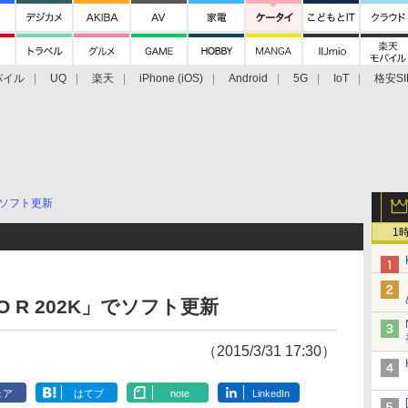
バイル
UQ
楽天
iPhone (iOS)
Android
5G
IoT
格安SI
アクセサリー
業界動向
法人向け
最新技術/その他
ソフト更新
1
 R 202K」でソフト更新
（2015/3/31 17:30）
ェア
はてブ
note
LinkedIn