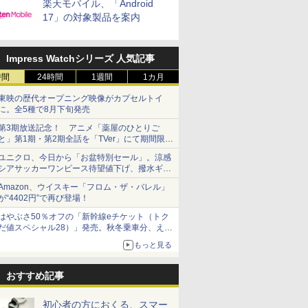
楽天モバイル、「Android
17」の対象製品を案内
Impress Watchシリーズ 人気記事
時間
24時間
1週間
1カ月
東映の歴代オープニング映像がカプセルトイ
に。全5種で8月下旬発売
第3期放送記念！ アニメ「薬屋のひとりご
と」第1期・第2期全話を「TVer」にて期間限定
で順次無料配信開始
ユニクロ、今日から「お盆特別セール」。涼感
シアサッカーワンピース待望値下げ、撥水ギア
ショーツは1990円に
Amazon、ウイスキー「フロム・ザ・バレル」
が“4402円”で再び登場！
はやぶさ50％オフの「新幹線eチケット（トク
だ値スペシャル28）」発売。秋冬乗車分、えき
ねっと限定
もっと見る
おすすめ記事
初心者の方におくる、スマー