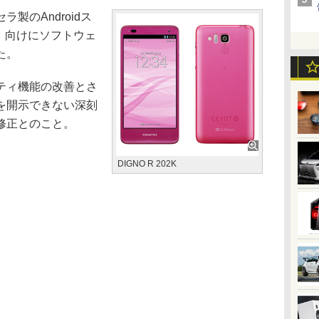
のAndroidス
2K」向けにソフトウェ
た。
ティ機能の改善とさ
を開示できない深刻
修正とのこと。
DIGNO R 202K