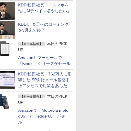
KDDI松田社長、「スマホを
軸にAIデバイス増やしたい」
KDDI、楽天へのローミング
を9月末で終了
本日のPICK
【セール情報】
UP
Amazonサマーセールで
「Kindle」シリーズがセール
KDDI松田社長、762万人に影
響したISP向けメール基盤不
正アクセスで対策をあらため
て説明
本日のPICK
【セール情報】
UP
Amazonで「Motorola moto
g06」と「edge 60」がセー
ル