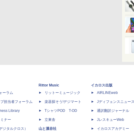
Rittor Music
イカロス出版
dフォーラム
リットーミュージック
AIRLINEweb
ップ担当者フォーラム
楽器探そう!デジマート
Jディフェンスニュー
ness Library
TシャツPOD T-OD
通訳翻訳ジャーナル
セミナー
立東舎
JレスキューWeb
 X（デジタルクロス）
山と溪谷社
イカロスアカデミー