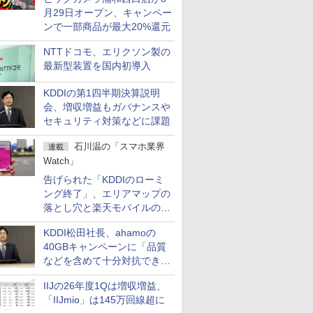
月29日オープン、キャンペー
ンで一部商品が最大20%還元
NTTドコモ、エリクソン製の
最新型装置を国内初導入
KDDIの第1四半期決算説明
会、増収増益もガバナンスや
セキュリティ対策などに課題
石川温の「スマホ業界
連載
Watch」
告げられた「KDDIのローミ
ング終了」、エリアマップの
落とし穴と楽天モバイルの課
題
KDDI松田社長、ahamoの
40GBキャンペーンに「品質
などを含めて十分対抗でき
る」
IIJの26年度1Qは増収増益、
「IIJmio」は145万回線超に