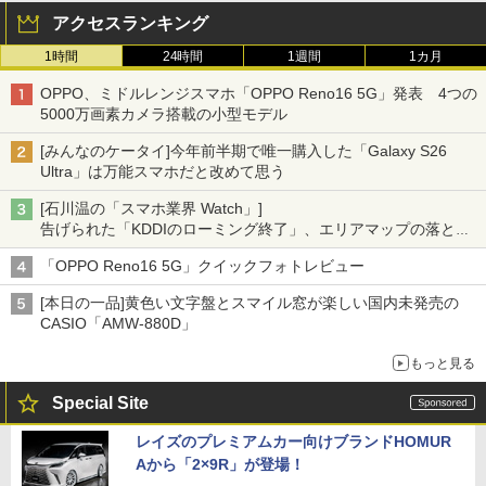
アクセスランキング
1時間
24時間
1週間
1カ月
OPPO、ミドルレンジスマホ「OPPO Reno16 5G」発表 4つの
5000万画素カメラ搭載の小型モデル
[みんなのケータイ]今年前半期で唯一購入した「Galaxy S26
Ultra」は万能スマホだと改めて思う
[石川温の「スマホ業界 Watch」]
告げられた「KDDIのローミング終了」、エリアマップの落とし
穴と楽天モバイルの課題
「OPPO Reno16 5G」クイックフォトレビュー
[本日の一品]黄色い文字盤とスマイル窓が楽しい国内未発売の
CASIO「AMW-880D」
もっと見る
Special Site
レイズのプレミアムカー向けブランドHOMUR
Aから「2×9R」が登場！