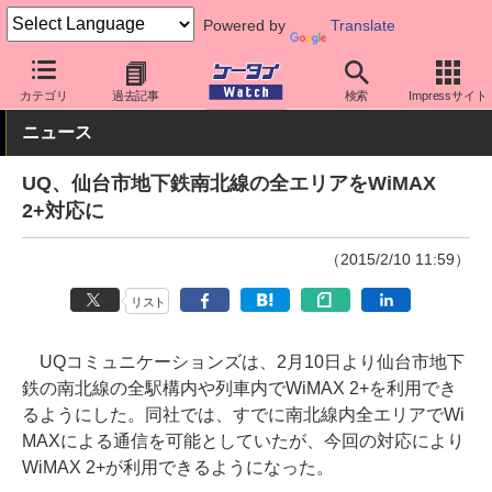
Powered by
Translate
ケータイ Watch
キャリア
UQ
ネットワーク/技術
カテゴリ
過去記事
検索
Impressサイト
ニュース
UQ、仙台市地下鉄南北線の全エリアをWiMAX
2+対応に
（2015/2/10 11:59）
リスト
UQコミュニケーションズは、2月10日より仙台市地下
鉄の南北線の全駅構内や列車内でWiMAX 2+を利用でき
るようにした。同社では、すでに南北線内全エリアでWi
MAXによる通信を可能としていたが、今回の対応により
WiMAX 2+が利用できるようになった。