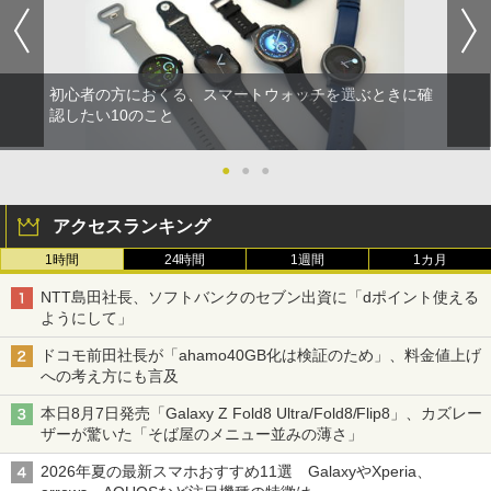
初心者の方におくる、スマートウォッチを選ぶときに確
認したい10のこと
●
●
●
アクセスランキング
1時間
24時間
1週間
1カ月
NTT島田社長、ソフトバンクのセブン出資に「dポイント使える
ようにして」
ドコモ前田社長が「ahamo40GB化は検証のため」、料金値上げ
への考え方にも言及
本日8月7日発売「Galaxy Z Fold8 Ultra/Fold8/Flip8」、カズレー
ザーが驚いた「そば屋のメニュー並みの薄さ」
2026年夏の最新スマホおすすめ11選 GalaxyやXperia、