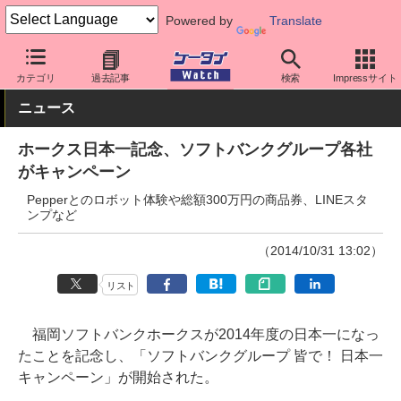
Powered by
Translate
ケータイ Watch
キャリア
ソフトバンク
アプリ・サービス
カテゴリ
過去記事
検索
Impressサイト
ニュース
ホークス日本一記念、ソフトバンクグループ各社
がキャンペーン
Pepperとのロボット体験や総額300万円の商品券、LINEスタ
ンプなど
（2014/10/31 13:02）
リスト
福岡ソフトバンクホークスが2014年度の日本一になっ
たことを記念し、「ソフトバンクグループ 皆で！ 日本一
キャンペーン」が開始された。