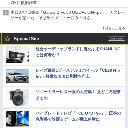
7日に復旧作業
本日8月7日発売「Galaxy Z Fold8 Ultra/Fold8/Flip8」、カズレー
ザーが驚いた「そば屋のメニュー並みの薄さ」
もっと見る
Special Site
総合オーディオブランドに進化するSHANLING
とは何者か？
レイズ鍛造1ピースアルミホイール「CE28 N-p
lus」軽量なままに剛性を向上
ソニーミラーレス一眼の大特集！ 見どころ記事
まとめ
ハイグレードテレビ「TCL Q7D Pro」。圧巻の
色彩美で映画＆ゲームが極上体験に