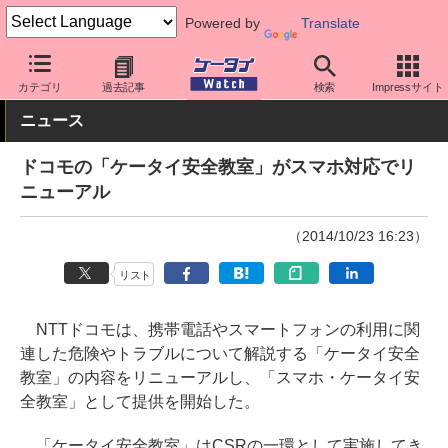
Powered by
Translate
ケータイ Watch
キャリア
ドコモ
サポート
カテゴリ
過去記事
検索
Impressサイト
ニュース
ドコモの「ケータイ安全教室」がスマホ対応でリ
ニューアル
（2014/10/23 16:23）
リスト
NTTドコモは、携帯電話やスマートフォンの利用に関
連した危険やトラブルについて解説する「ケータイ安全
教室」の内容をリニューアルし、「スマホ・ケータイ安
全教室」として提供を開始した。
「ケータイ安全教室」はCSRの一環として実施してき