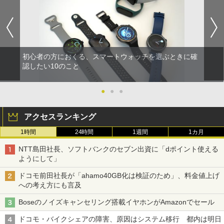
初心者の方におくる、スマートウォッチを選ぶときに確
認したい10のこと
●
●
●
アクセスランキング
1時間
24時間
1週間
1カ月
NTT島田社長、ソフトバンクのセブン出資に「dポイント使える
ようにして」
ドコモ前田社長が「ahamo40GB化は検証のため」、料金値上げ
への考え方にも言及
Boseのノイズキャンセリング搭載イヤホンがAmazonでセール
ドコモ・バイクシェアの障害、原因はシステム移行 都内は明日