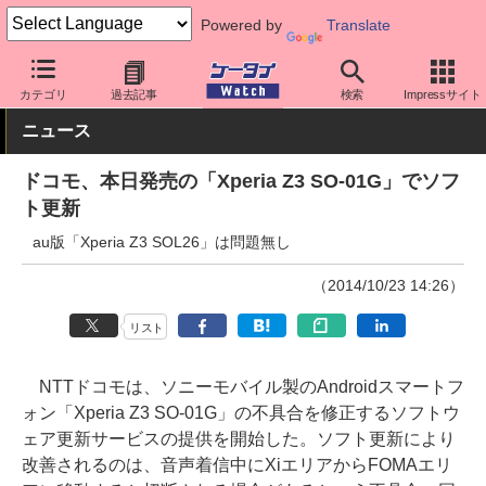
Powered by
Translate
ケータイ Watch
キャリア
ドコモ
Xperia
カテゴリ
過去記事
検索
Impressサイト
ニュース
ドコモ、本日発売の「Xperia Z3 SO-01G」でソフ
ト更新
au版「Xperia Z3 SOL26」は問題無し
（2014/10/23 14:26）
リスト
NTTドコモは、ソニーモバイル製のAndroidスマートフ
ォン「Xperia Z3 SO-01G」の不具合を修正するソフトウ
ェア更新サービスの提供を開始した。ソフト更新により
改善されるのは、音声着信中にXiエリアからFOMAエリ