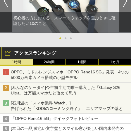
初心者の方におくる、スマートウォッチを選ぶときに確
認したい10のこと
●
●
●
アクセスランキング
1時間
24時間
1週間
1カ月
OPPO、ミドルレンジスマホ「OPPO Reno16 5G」発表 4つの
5000万画素カメラ搭載の小型モデル
[みんなのケータイ]今年前半期で唯一購入した「Galaxy S26
Ultra」は万能スマホだと改めて思う
[石川温の「スマホ業界 Watch」]
告げられた「KDDIのローミング終了」、エリアマップの落とし
穴と楽天モバイルの課題
「OPPO Reno16 5G」クイックフォトレビュー
[本日の一品]黄色い文字盤とスマイル窓が楽しい国内未発売の