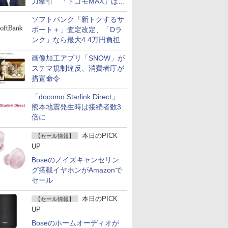
力牽引 「ドコモMAX」は
400万契約突破
ソフトバンク「新トクするサ
ポート＋」査定改定、「Dラ
ンク」なら最大4.4万円負担
画像加工アプリ「SNOW」が
ステマ規制違反、消費者庁が
措置命令
「docomo Starlink Direct」
熊本地震発生時は接続者数3
倍に
本日のPICK
【セール情報】
UP
Boseのノイズキャンセリン
グ搭載イヤホンがAmazonで
セール
本日のPICK
【セール情報】
UP
Boseのホームオーディオが