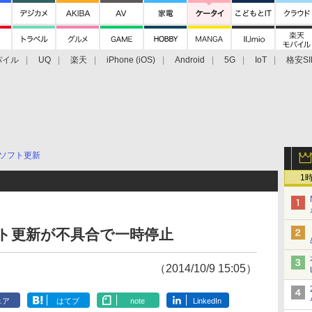
バイル
UQ
楽天
iPhone (iOS)
Android
5G
IoT
格安SI
アクセサリー
業界動向
法人向け
最新技術/その他
ソフト更新
1
フト更新が不具合で一時停止
（2014/10/9 15:05）
ェア
はてブ
note
LinkedIn