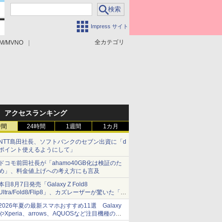
Impress サイト
全カテゴリ
M/MVNO
アクセスランキング
時間
24時間
1週間
1カ月
NTT島田社長、ソフトバンクのセブン出資に「d
ポイント使えるようにして」
ドコモ前田社長が「ahamo40GB化は検証のた
め」、料金値上げへの考え方にも言及
本日8月7日発売「Galaxy Z Fold8
Ultra/Fold8/Flip8」、カズレーザーが驚いた「そ
ば屋のメニュー並みの薄さ」
2026年夏の最新スマホおすすめ11選 Galaxy
やXperia、arrows、AQUOSなど注目機種の特
徴は