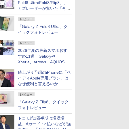
Fold8 Ultra/Fold8/Flip8」、
カズレーザーが驚いた「そば
屋のメニュー並みの薄さ」
レビュー
「Galaxy Z Fold8 Ultra」ク
イックフォトレビュー
レビュー
2026年夏の最新スマホおす
すめ11選 Galaxyや
Xperia、arrows、AQUOSな
ど注目機種の特徴は
値上がり予想のiPhoneに「ペ
イディApple専用プラン」は
なぜ便利と言えるのか
レビュー
「Galaxy Z Flip8」クイック
フォトレビュー
ドコモ第1四半期は増収増
益、dカード・d払いなどが強