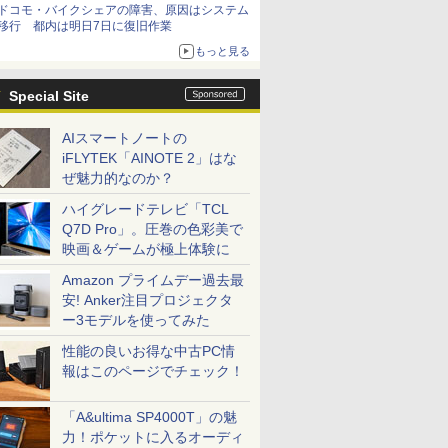
ドコモ・バイクシェアの障害、原因はシステム
移行 都内は明日7日に復旧作業
もっと見る
Special Site
AIスマートノートの
iFLYTEK「AINOTE 2」はな
ぜ魅力的なのか？
ハイグレードテレビ「TCL
Q7D Pro」。圧巻の色彩美で
映画＆ゲームが極上体験に
Amazon プライムデー過去最
安! Anker注目プロジェクタ
ー3モデルを使ってみた
性能の良いお得な中古PC情
報はこのページでチェック！
「A&ultima SP4000T」の魅
力！ポケットに入るオーディ