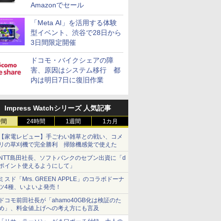
Amazonでセール
「Meta AI」を活用する体験
型イベント、渋谷で28日から
3日間限定開催
ドコモ・バイクシェアの障
害、原因はシステム移行 都
内は明日7日に復旧作業
Impress Watchシリーズ 人気記事
時間
24時間
1週間
1カ月
【家電レビュー】手ごわい雑草との戦い、コメ
リの草刈機で完全勝利 掃除機感覚で使えた
NTT島田社長、ソフトバンクのセブン出資に「d
ポイント使えるようにして」
ミスド「Mrs. GREEN APPLE」のコラボドーナ
ツ4種、いよいよ発売！
ドコモ前田社長が「ahamo40GB化は検証のた
め」、料金値上げへの考え方にも言及