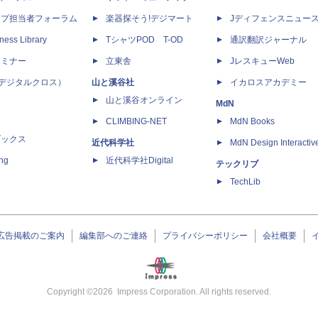
ップ担当者フォーラム
楽器探そう!デジマート
Jディフェンスニュー
ness Library
TシャツPOD T-OD
通訳翻訳ジャーナル
セミナー
立東舎
JレスキューWeb
 X（デジタルクロス）
山と溪谷社
イカロスアカデミー
山と溪谷オンライン
MdN
CLIMBING-NET
MdN Books
ブックス
近代科学社
MdN Design Interactiv
ing
近代科学社Digital
テックリブ
TechLib
広告掲載のご案内
編集部へのご連絡
プライバシーポリシー
会社概要
Copyright ©
2026
Impress Corporation. All rights reserved.