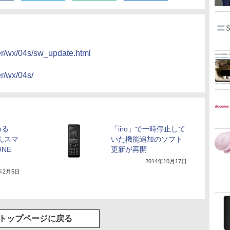
er/wx/04s/sw_update.html
r/wx/04s/
める
「iiro」で一時停止して
たんスマ
いた機能追加のソフト
ONE
更新が再開
2014年10月17日
4年2月5日
トップページに戻る