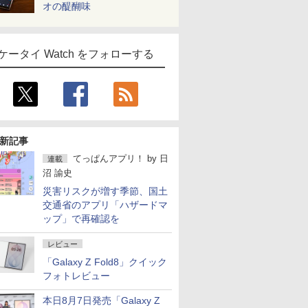
オの醍醐味
ケータイ Watch をフォローする
新記事
てっぱんアプリ！
by
日
連載
沼 諭史
災害リスクが増す季節、国土
交通省のアプリ「ハザードマ
ップ」で再確認を
レビュー
「Galaxy Z Fold8」クイック
フォトレビュー
本日8月7日発売「Galaxy Z