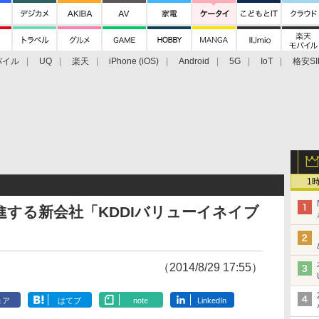
バイル
UQ
楽天
iPhone (iOS)
Android
5G
IoT
格安SI
アクセサリー
業界動向
法人向け
最新技術/その他
1
推進する新会社「KDDIバリューイネイブ
（2014/8/29 17:55）
ェア
はてブ
note
LinkedIn