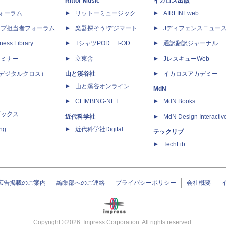
Rittor Music
イカロス出版
dフォーラム
リットーミュージック
AIRLINEweb
ップ担当者フォーラム
楽器探そう!デジマート
Jディフェンスニュー
ness Library
TシャツPOD T-OD
通訳翻訳ジャーナル
セミナー
立東舎
JレスキューWeb
 X（デジタルクロス）
山と溪谷社
イカロスアカデミー
山と溪谷オンライン
MdN
CLIMBING-NET
MdN Books
ブックス
近代科学社
MdN Design Interactiv
ing
近代科学社Digital
テックリブ
TechLib
広告掲載のご案内
編集部へのご連絡
プライバシーポリシー
会社概要
Copyright ©
2026
Impress Corporation. All rights reserved.