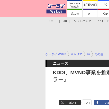
ドコモ
au
ソフトバンク
ワイモ
格安スマホ/SIMフリースマホ
周辺機器/
ケータイ Watch
キャリア
au
その他
ニュース
KDDI、MVNO事業を
ラー」
ポスト
リスト
シ