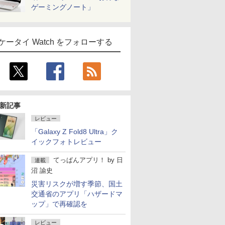
ゲーミングノート」
ケータイ Watch をフォローする
新記事
レビュー
「Galaxy Z Fold8 Ultra」ク
イックフォトレビュー
てっぱんアプリ！
by
日
連載
沼 諭史
災害リスクが増す季節、国土
交通省のアプリ「ハザードマ
ップ」で再確認を
レビュー