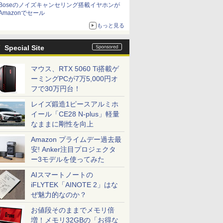
Boseのノイズキャンセリング搭載イヤホンが
Amazonでセール
もっと見る
Special Site
マウス、RTX 5060 Ti搭載ゲ
ーミングPCが7万5,000円オ
フで30万円台！
レイズ鍛造1ピースアルミホ
イール「CE28 N-plus」軽量
なままに剛性を向上
Amazon プライムデー過去最
安! Anker注目プロジェクタ
ー3モデルを使ってみた
AIスマートノートの
iFLYTEK「AINOTE 2」はな
ぜ魅力的なのか？
お値段そのままでメモリ倍
増！メモリ32GBの「お得な