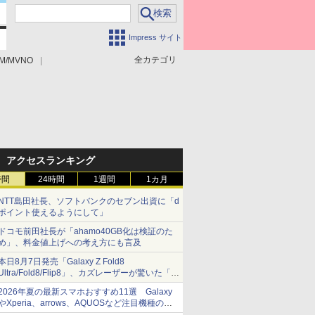
Impress サイト
全カテゴリ
M/MVNO
アクセスランキング
時間
24時間
1週間
1カ月
NTT島田社長、ソフトバンクのセブン出資に「d
ポイント使えるようにして」
ドコモ前田社長が「ahamo40GB化は検証のた
め」、料金値上げへの考え方にも言及
本日8月7日発売「Galaxy Z Fold8
Ultra/Fold8/Flip8」、カズレーザーが驚いた「そ
ば屋のメニュー並みの薄さ」
2026年夏の最新スマホおすすめ11選 Galaxy
やXperia、arrows、AQUOSなど注目機種の特
徴は