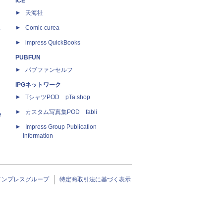
ICE
天海社
ス
Comic curea
impress QuickBooks
PUBFUN
パブファンセルフ
IPGネットワーク
TシャツPOD pTa.shop
カスタム写真集POD fabli
e
Impress Group Publication
Information
インプレスグループ
特定商取引法に基づく表示