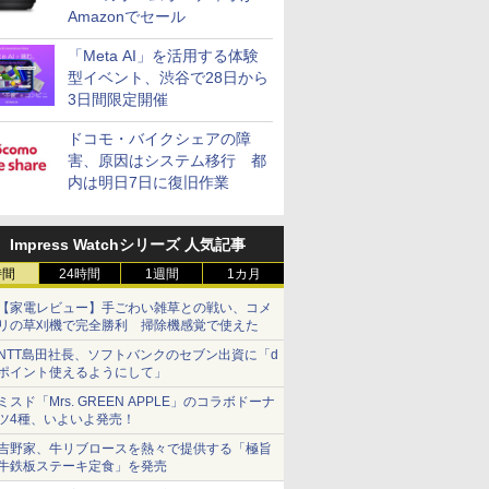
Amazonでセール
「Meta AI」を活用する体験
型イベント、渋谷で28日から
3日間限定開催
ドコモ・バイクシェアの障
害、原因はシステム移行 都
内は明日7日に復旧作業
Impress Watchシリーズ 人気記事
時間
24時間
1週間
1カ月
【家電レビュー】手ごわい雑草との戦い、コメ
リの草刈機で完全勝利 掃除機感覚で使えた
NTT島田社長、ソフトバンクのセブン出資に「d
ポイント使えるようにして」
ミスド「Mrs. GREEN APPLE」のコラボドーナ
ツ4種、いよいよ発売！
吉野家、牛リブロースを熱々で提供する「極旨
牛鉄板ステーキ定食」を発売