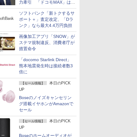
力牽引 「ドコモMAX」は
400万契約突破
ソフトバンク「新トクするサ
ポート＋」査定改定、「Dラ
ンク」なら最大4.4万円負担
画像加工アプリ「SNOW」が
ステマ規制違反、消費者庁が
措置命令
「docomo Starlink Direct」
熊本地震発生時は接続者数3
倍に
本日のPICK
【セール情報】
UP
Boseのノイズキャンセリン
グ搭載イヤホンがAmazonで
セール
本日のPICK
【セール情報】
UP
Boseのホームオーディオが