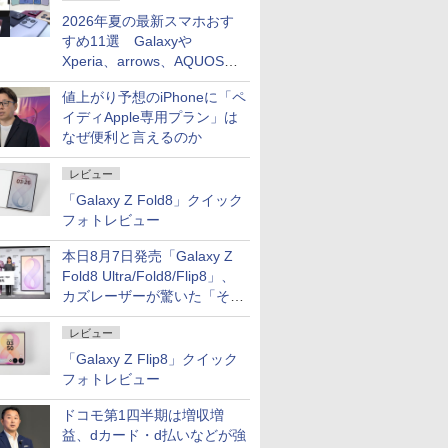
2026年夏の最新スマホおす
すめ11選 Galaxyや
Xperia、arrows、AQUOSな
ど注目機種の特徴は
値上がり予想のiPhoneに「ペ
イディApple専用プラン」は
なぜ便利と言えるのか
レビュー
「Galaxy Z Fold8」クイック
フォトレビュー
本日8月7日発売「Galaxy Z
Fold8 Ultra/Fold8/Flip8」、
カズレーザーが驚いた「そば
屋のメニュー並みの薄さ」
レビュー
「Galaxy Z Flip8」クイック
フォトレビュー
ドコモ第1四半期は増収増
益、dカード・d払いなどが強