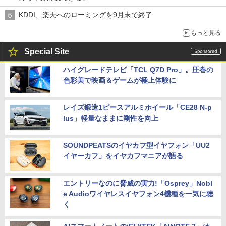
KDDI、楽天へのローミングを9月末で終了
もっと見る
Special Site
ハイグレードテレビ「TCL Q7D Pro」。圧巻の
色彩美で映画＆ゲームが極上体験に
レイズ鍛造1ピースアルミホイール「CE28 N-p
lus」軽量なままに剛性を向上
SOUNDPEATSのイヤカフ型イヤフォン「UU2
イヤーカフ」をイヤカフマニアが語る
エントリーなのに脅威の実力!「Osprey」Nobl
e Audioワイヤレスイヤフォン4機種を一気に聴
く