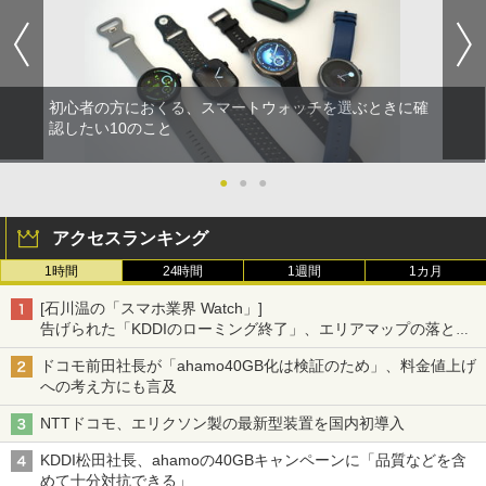
初心者の方におくる、スマートウォッチを選ぶときに確
認したい10のこと
●
●
●
アクセスランキング
1時間
24時間
1週間
1カ月
[石川温の「スマホ業界 Watch」]
告げられた「KDDIのローミング終了」、エリアマップの落とし
穴と楽天モバイルの課題
ドコモ前田社長が「ahamo40GB化は検証のため」、料金値上げ
への考え方にも言及
NTTドコモ、エリクソン製の最新型装置を国内初導入
KDDI松田社長、ahamoの40GBキャンペーンに「品質などを含
めて十分対抗できる」