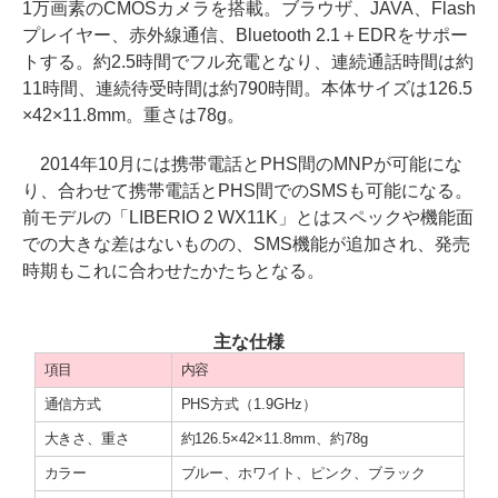
1万画素のCMOSカメラを搭載。ブラウザ、JAVA、Flash
プレイヤー、赤外線通信、Bluetooth 2.1＋EDRをサポー
トする。約2.5時間でフル充電となり、連続通話時間は約
11時間、連続待受時間は約790時間。本体サイズは126.5
×42×11.8mm。重さは78g。
2014年10月には携帯電話とPHS間のMNPが可能にな
り、合わせて携帯電話とPHS間でのSMSも可能になる。
前モデルの「LIBERIO 2 WX11K」とはスペックや機能面
での大きな差はないものの、SMS機能が追加され、発売
時期もこれに合わせたかたちとなる。
主な仕様
項目
内容
通信方式
PHS方式（1.9GHz）
大きさ、重さ
約126.5×42×11.8mm、約78g
カラー
ブルー、ホワイト、ピンク、ブラック