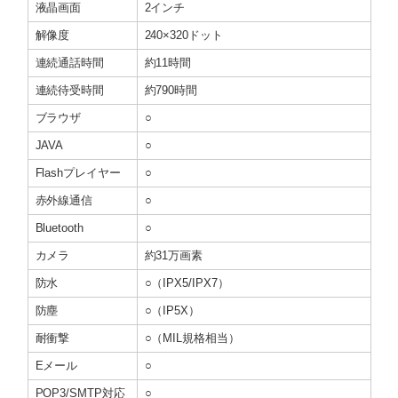
液晶画面
2インチ
解像度
240×320ドット
連続通話時間
約11時間
連続待受時間
約790時間
ブラウザ
○
JAVA
○
Flashプレイヤー
○
赤外線通信
○
Bluetooth
○
カメラ
約31万画素
防水
○（IPX5/IPX7）
防塵
○（IP5X）
耐衝撃
○（MIL規格相当）
Eメール
○
POP3/SMTP対応
○