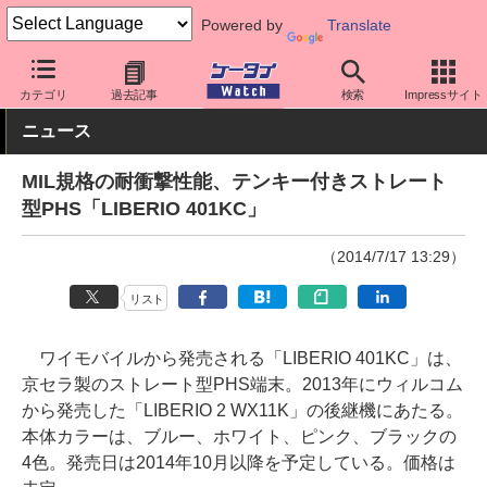
Powered by
Translate
ケータイ Watch
キャリア
ワイモバイル
スマホ・ケータイ
カテゴリ
過去記事
検索
Impressサイト
ニュース
MIL規格の耐衝撃性能、テンキー付きストレート
型PHS「LIBERIO 401KC」
（2014/7/17 13:29）
リスト
ワイモバイルから発売される「LIBERIO 401KC」は、
京セラ製のストレート型PHS端末。2013年にウィルコム
から発売した「LIBERIO 2 WX11K」の後継機にあたる。
本体カラーは、ブルー、ホワイト、ピンク、ブラックの
4色。発売日は2014年10月以降を予定している。価格は