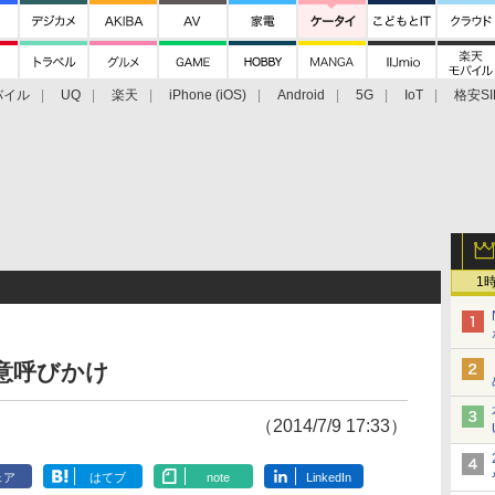
バイル
UQ
楽天
iPhone (iOS)
Android
5G
IoT
格安SI
アクセサリー
業界動向
法人向け
最新技術/その他
1
意呼びかけ
（2014/7/9 17:33）
ェア
はてブ
note
LinkedIn