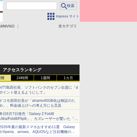
Impress サイト
全カテゴリ
M/MVNO
アクセスランキング
時間
24時間
1週間
1カ月
NTT島田社長、ソフトバンクのセブン出資に「d
ポイント使えるようにして」
ドコモ前田社長が「ahamo40GB化は検証のた
め」、料金値上げへの考え方にも言及
本日8月7日発売「Galaxy Z Fold8
Ultra/Fold8/Flip8」、カズレーザーが驚いた「そ
ば屋のメニュー並みの薄さ」
2026年夏の最新スマホおすすめ11選 Galaxy
やXperia、arrows、AQUOSなど注目機種の特
徴は