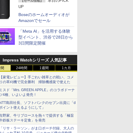
本日のPICK
【セール情報】
UP
Boseのホームオーディオが
Amazonでセール
「Meta AI」を活用する体験
型イベント、渋谷で28日から
3日間限定開催
Impress Watchシリーズ 人気記事
時間
24時間
1週間
1カ月
【家電レビュー】手ごわい雑草との戦い、コメ
リの草刈機で完全勝利 掃除機感覚で使えた
ミスド「Mrs. GREEN APPLE」のコラボドーナ
ツ4種、いよいよ発売！
NTT島田社長、ソフトバンクのセブン出資に「d
ポイント使えるようにして」
吉野家、牛リブロースを熱々で提供する「極旨
牛鉄板ステーキ定食」を発売
「リサ・ラーソン」がま口ポーチ付録、大人の