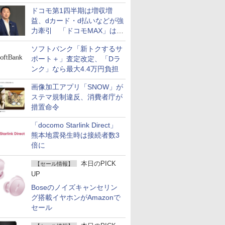
ドコモ第1四半期は増収増
益、dカード・d払いなどが強
力牽引 「ドコモMAX」は
400万契約突破
ソフトバンク「新トクするサ
ポート＋」査定改定、「Dラ
ンク」なら最大4.4万円負担
画像加工アプリ「SNOW」が
ステマ規制違反、消費者庁が
措置命令
「docomo Starlink Direct」
熊本地震発生時は接続者数3
倍に
本日のPICK
【セール情報】
UP
Boseのノイズキャンセリン
グ搭載イヤホンがAmazonで
セール