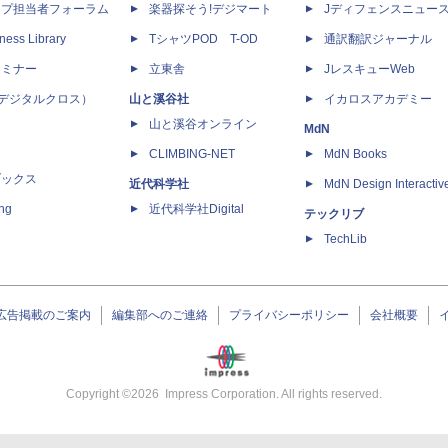
ップ担当者フォーラム
楽器探そう!デジマート
Jディフェンスニュー
ness Library
TシャツPOD T-OD
通訳翻訳ジャーナル
セミナー
立東舎
JレスキューWeb
 X（デジタルクロス）
山と溪谷社
イカロスアカデミー
山と溪谷オンライン
MdN
CLIMBING-NET
MdN Books
ブックス
近代科学社
MdN Design Interactiv
ing
近代科学社Digital
テックリブ
TechLib
広告掲載のご案内
編集部へのご連絡
プライバシーポリシー
会社概要
Copyright ©
2026
Impress Corporation. All rights reserved.