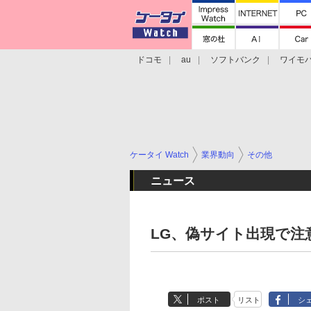
ドコモ
au
ソフトバンク
ワイモ
格安スマホ/SIMフリースマホ
周辺機器/
ケータイ Watch
業界動向
その他
ニュース
LG、偽サイト出現で注
ポスト
リスト
シ