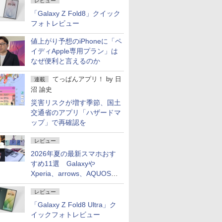
レビュー
「Galaxy Z Fold8」クイック
フォトレビュー
値上がり予想のiPhoneに「ペ
イディApple専用プラン」は
なぜ便利と言えるのか
てっぱんアプリ！
by
日
連載
沼 諭史
災害リスクが増す季節、国土
交通省のアプリ「ハザードマ
ップ」で再確認を
レビュー
2026年夏の最新スマホおす
すめ11選 Galaxyや
Xperia、arrows、AQUOSな
ど注目機種の特徴は
レビュー
「Galaxy Z Fold8 Ultra」ク
イックフォトレビュー