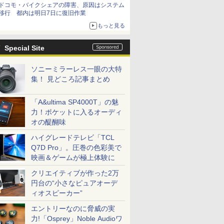
ドコモ・バイクシェアの障害、原因はシステム
移行 都内は明日7日に復旧作業
もっと見る
Special Site
ソニーミラーレス一眼の大特
集！ 見どころ記事まとめ
「A&ultima SP4000T」の魅
力！ポケットに入るオーディ
オの醍醐味
ハイグレードテレビ「TCL
Q7D Pro」。圧巻の色彩美で
映画＆ゲームが極上体験に
クリエイティブが作った2万
円台の“小さなピュアオーデ
ィオスピーカー”
エントリーなのに脅威の実
力!「Osprey」Noble Audioワ