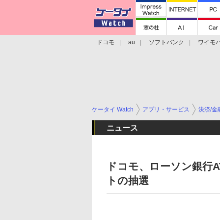
ドコモ
au
ソフトバンク
ワイモ
格安スマホ/SIMフリースマホ
周辺機器/
ケータイ Watch
アプリ・サービス
決済/金
ニュース
ドコモ、ローソン銀行A
トの抽選