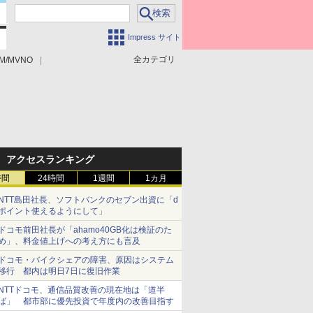
Impress サイト
全カテゴリ
M/MVNO
アクセスランキング
時間
24時間
1週間
1カ月
NTT島田社長、ソフトバンクのセブン出資に「d
ポイント使えるようにして」
ドコモ前田社長が「ahamo40GB化は検証のた
め」、料金値上げへの考え方にも言及
ドコモ・バイクシェアの障害、原因はシステム
移行 都内は明日7日に復旧作業
NTTドコモ、通信品質改善の現在地は「道半
ば」 都市部に優先投資で年度内の改善目指す