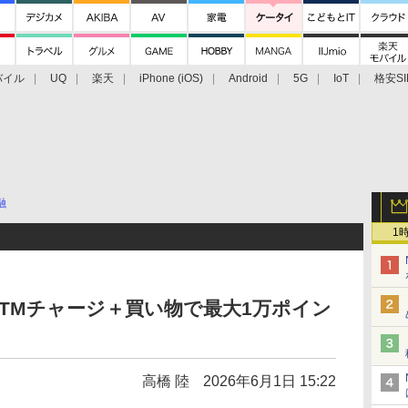
バイル
UQ
楽天
iPhone (iOS)
Android
5G
IoT
格安SI
アクセサリー
業界動向
法人向け
最新技術/その他
融
1
TMチャージ＋買い物で最大1万ポイン
高橋 陸
2026年6月1日 15:22