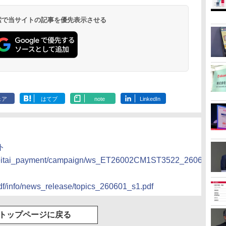
 検索で当サイトの記事を優先表示させる
ェア
はてブ
note
LinkedIn
ト
jp/keitai_payment/campaign/ws_ET26002CM1ST3522_2606/
df/info/news_release/topics_260601_s1.pdf
トップページに戻る