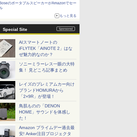
BoseのポータブルスピーカーがAmazonでセー
ル
もっと見る
Special Site
AIスマートノートの
iFLYTEK「AINOTE 2」はな
ぜ魅力的なのか？
ソニーミラーレス一眼の大特
集！ 見どころ記事まとめ
レイズのプレミアムカー向け
ブランドHOMURAから
「2×9R」が登場！
鳥肌ものの「DENON
HOME」サウンドを体感し
た！
Amazon プライムデー過去最
安! Anker注目プロジェクタ