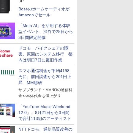
UP
Boseのホームオーディオが
Amazonでセール
「Meta AI」を活用する体験
型イベント、渋谷で28日から
3日間限定開催
ドコモ・バイクシェアの障
害、原因はシステム移行 都
内は明日7日に復旧作業
スマホ通信料金が平均4198
円に、前回調査から201円上
昇 MM総研
サブブランド・MVNOの通信料
金や本体代金も値上がり
「YouTube Music Weekend
12.0」、8月21日から3日間
で合計113組のアーティスト
NTTドコモ、通信品質改善の