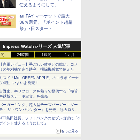
使えるようにして」
au PAY マーケットで最大
36％還元、「ポイント超超
祭」7日スタート
Impress Watchシリーズ 人気記事
時間
24時間
1週間
1カ月
【家電レビュー】手ごわい雑草との戦い、コメ
リの草刈機で完全勝利 掃除機感覚で使えた
ミスド「Mrs. GREEN APPLE」のコラボドーナ
ツ4種、いよいよ発売！
吉野家、牛リブロースを熱々で提供する「極旨
牛鉄板ステーキ定食」を発売
バーガーキング、超大型チーズバーガー「ダー
ティ ザ・ワンパウンダー」を発売。総カロリー
約1656kcal、総重量約527g！
NTT島田社長、ソフトバンクのセブン出資に「d
ポイント使えるようにして」
もっと見る