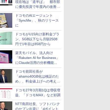
現在地は「道半ば」 都市部
に優先投資で年度内の改善目
指す
ドコモのAIエージェント
「SyncMe」、秋のリリース
に
ドコモがU15向け新料金プラ
ン、5GB以下なら月額2508
円で1年目は858円から
楽天モバイル、法人向け
「Rakuten AI for Business」
にClaude活用の分析機能な
どを追加
ドコモ前田社長が
「ahamo40GB化は検証のた
め」、料金値上げへの考え方
にも言及
ドコモ27年3月期1Qは増収増
益、「ドコモMAX」など好調
NTT島田社長、ソフトバンク
のセブン出資に「dポイント