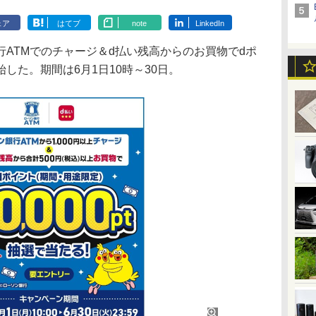
ェア
はてブ
note
LinkedIn
ATMでのチャージ＆d払い残高からのお買物でdポ
した。期間は6月1日10時～30日。