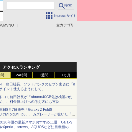
Impress サイト
全カテゴリ
M/MVNO
アクセスランキング
時間
24時間
1週間
1カ月
NTT島田社長、ソフトバンクのセブン出資に「d
ポイント使えるようにして」
ドコモ前田社長が「ahamo40GB化は検証のた
め」、料金値上げへの考え方にも言及
本日8月7日発売「Galaxy Z Fold8
Ultra/Fold8/Flip8」、カズレーザーが驚いた「そ
ば屋のメニュー並みの薄さ」
2026年夏の最新スマホおすすめ11選 Galaxy
やXperia、arrows、AQUOSなど注目機種の特
徴は