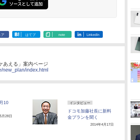
ェア
はてブ
note
LinkedIn
ケあえる」案内ページ
e/new_plan/index.html
月10
インタビュー
ドコモ加藤社長に新料
年5月28日
金プランを聞く
2014年4月17日