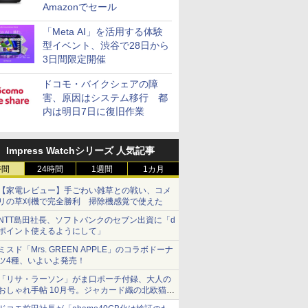
Amazonでセール
「Meta AI」を活用する体験
型イベント、渋谷で28日から
3日間限定開催
ドコモ・バイクシェアの障
害、原因はシステム移行 都
内は明日7日に復旧作業
Impress Watchシリーズ 人気記事
時間
24時間
1週間
1カ月
【家電レビュー】手ごわい雑草との戦い、コメ
リの草刈機で完全勝利 掃除機感覚で使えた
NTT島田社長、ソフトバンクのセブン出資に「d
ポイント使えるようにして」
ミスド「Mrs. GREEN APPLE」のコラボドーナ
ツ4種、いよいよ発売！
「リサ・ラーソン」がま口ポーチ付録、大人の
おしゃれ手帖 10月号。ジャカード織の北欧猫デ
ザイン