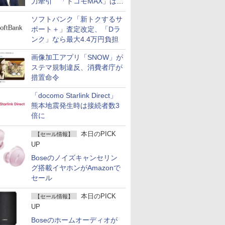
力牽引 「ドコモMAX」は
400万契約突破
ソフトバンク「新トクするサ
ポート＋」査定改定、「Dラ
ンク」なら最大4.4万円負担
画像加工アプリ「SNOW」が
ステマ規制違反、消費者庁が
措置命令
「docomo Starlink Direct」
熊本地震発生時は接続者数3
倍に
本日のPICK
【セール情報】
UP
Boseのノイズキャンセリン
グ搭載イヤホンがAmazonで
セール
本日のPICK
【セール情報】
UP
Boseのホームオーディオが