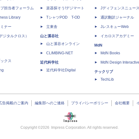
ップ担当者フォーラム
楽器探そう!デジマート
Jディフェンスニュー
ness Library
TシャツPOD T-OD
通訳翻訳ジャーナル
セミナー
立東舎
JレスキューWeb
 X（デジタルクロス）
山と溪谷社
イカロスアカデミー
山と溪谷オンライン
MdN
CLIMBING-NET
MdN Books
ブックス
近代科学社
MdN Design Interactiv
ing
近代科学社Digital
テックリブ
TechLib
広告掲載のご案内
編集部へのご連絡
プライバシーポリシー
会社概要
Copyright ©
2026
Impress Corporation. All rights reserved.