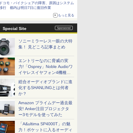
ドコモ・バイクシェアの障害、原因はシステム
移行 都内は明日7日に復旧作業
もっと見る
Special Site
ソニーミラーレス一眼の大特
集！ 見どころ記事まとめ
エントリーなのに脅威の実
力!「Osprey」Noble Audioワ
イヤレスイヤフォン4機種を
一気に聴く
総合オーディオブランドに進
化するSHANLINGとは何者
か？
Amazon プライムデー過去最
安! Anker注目プロジェクタ
ー3モデルを使ってみた
「A&ultima SP4000T」の魅
力！ポケットに入るオーディ