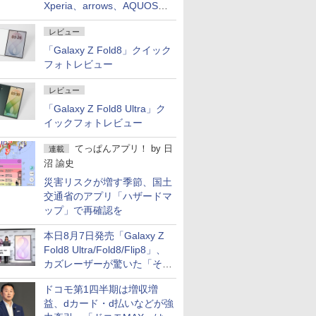
Xperia、arrows、AQUOSな
ど注目機種の特徴は
レビュー
「Galaxy Z Fold8」クイック
フォトレビュー
レビュー
「Galaxy Z Fold8 Ultra」ク
イックフォトレビュー
てっぱんアプリ！
by
日
連載
沼 諭史
災害リスクが増す季節、国土
交通省のアプリ「ハザードマ
ップ」で再確認を
本日8月7日発売「Galaxy Z
Fold8 Ultra/Fold8/Flip8」、
カズレーザーが驚いた「そば
屋のメニュー並みの薄さ」
ドコモ第1四半期は増収増
益、dカード・d払いなどが強