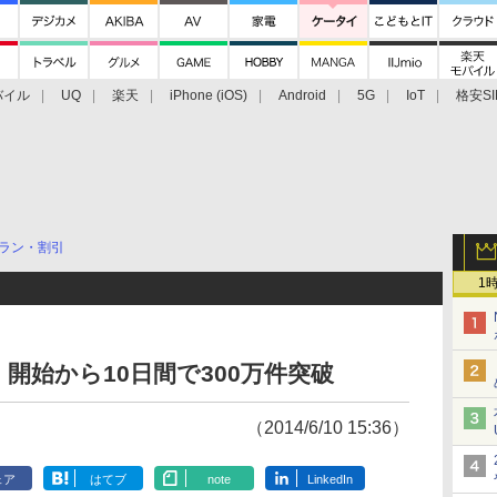
バイル
UQ
楽天
iPhone (iOS)
Android
5G
IoT
格安SI
アクセサリー
業界動向
法人向け
最新技術/その他
ラン・割引
1
開始から10日間で300万件突破
（2014/6/10 15:36）
ェア
はてブ
note
LinkedIn