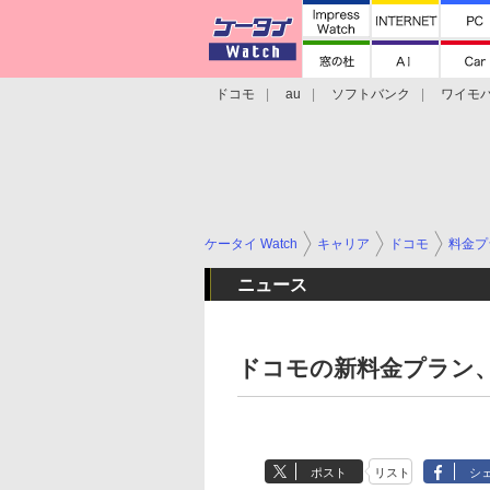
ドコモ
au
ソフトバンク
ワイモ
格安スマホ/SIMフリースマホ
周辺機器/
ケータイ Watch
キャリア
ドコモ
料金プ
ニュース
ドコモの新料金プラン、
ポスト
リスト
シ