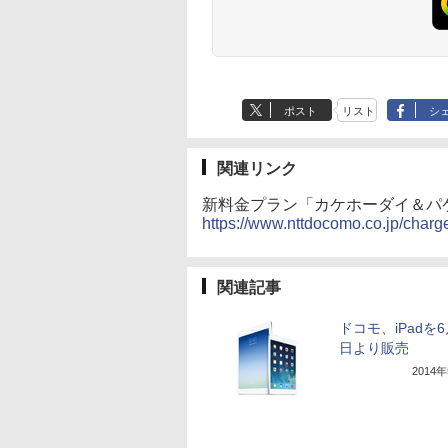
ポスト
リスト
シ
関連リンク
新料金プラン「カケホーダイ＆パ
https://www.nttdocomo.co.jp/charg
関連記事
ドコモ、iPadを6
日より販売
2014