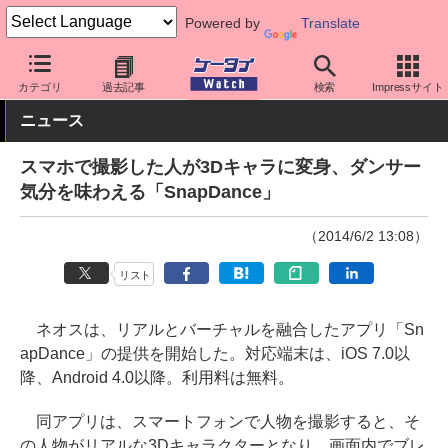
Powered by
Translate
ケータイ Watch
OS
iPhone (iOS)
アプリ・サービス
カテゴリ
過去記事
検索
Impressサイト
ニュース
スマホで撮影した人が3Dキャラに変身、ダンサー
気分を味わえる「SnapDance」
（2014/6/2 13:08）
リスト
ネオスは、リアルとバーチャルを融合したアプリ「Sn
apDance」の提供を開始した。対応端末は、iOS 7.0以
降、Android 4.0以降。利用料は無料。
同アプリは、スマートフォンで人物を撮影すると、そ
の人物がリアルな3Dキャラクターとなり、画面内でブレ